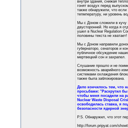
внутри здания, снижая тепл
гонят воздух перед выпуском
также обнаружили, что если 
тепмпературу, ни уровень во
Мы с Доном сложили в кучу 
двусторонней. Но когда я от
ушел в Nuclear Regulation Co
половины текста не хватает!
Мы с Доном направили донос
губернаторо, сенаторов и ко
публичное обсуждение наших
мертвецкий сон и захрапел.
Слушание прошло и не поиме
возможность аварийного изм
системами охлаждения блока
также была заблокирована.
Дело кончилось тем, что 
просьбами: "Раскрутил бы 
чтобы меня посадили на ра
Nuclear Waste Disposal Cris
освободилась ставка, я по
безопасности ядерной энер
P.S. Обнаружил, что этот п
http://forum.pripyat.com/sho