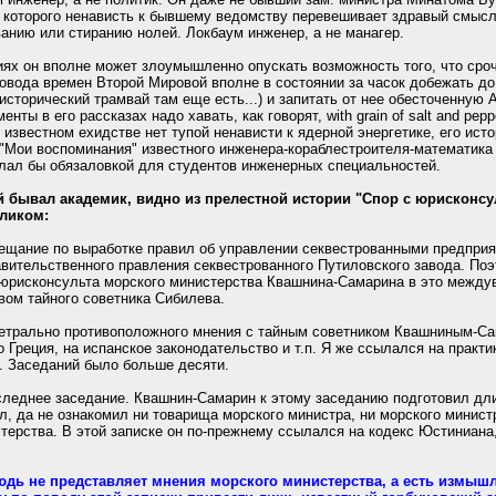
 которого ненависть к бывшему ведомству перевешивает здравый смысл 
анию или стиранию нолей. Локбаум инженер, а не манагер.
риях он вполне может злоумышленно опускать возможность того, что сро
овода времен Второй Мировой вполне в состоянии за часок добежать до
истоpический трамвай там еще есть...) и запитать от нее обесточенную
нты в его рассказах надо хавать, как говорят, with grain of salt and pe
 известном ехидстве нет тупой ненависти к ядерной энергетике, его ист
 "Мои воспоминания" известного инженера-кораблестроителя-математика
делал бы обязаловкой для студентов инженерных специальностей.
й бывал академик, видно из прелестной истории "Спор с юрисконсу
ликом:
вещание по выработке правил об управлении секвестрованными предприя
вительственного правления секвестрованного Путиловского завода. Поэ
 юрисконсульта морского министерства Квашнина-Самарина в это межд
ом тайного советника Сибилева.
метрально противоположного мнения с тайным советником Квашниным-С
о Греция, на испанское законодательство и т.п. Я же ссылался на практ
й. Заседаний было больше десяти.
следнее заседание. Квашнин-Самарин к этому заседанию подготовил дли
, да не ознакомил ни товарища морского министра, ни морского министр
ерства. В этой записке он по-прежнему ссылался на кодекс Юстиниана, 
нюдь не представляет мнения морского министерства, а есть измыш