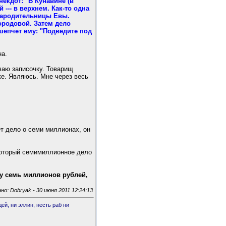
екдот: "В Кунавине (в
--- в верхнем. Как-то одна
прародительницы Евы.
ородовой. Затем дело
шепчет ему: "Подведите под
на.
чаю записочку. Товарищ
ке. Являюсь. Мне через весь
ет дело о семи миллионах, он
который семимиллионное дело
у семь миллионов рублей,
: Dobryаk - 30 июня 2011 12:24:13
ей, ни эллин, несть раб ни