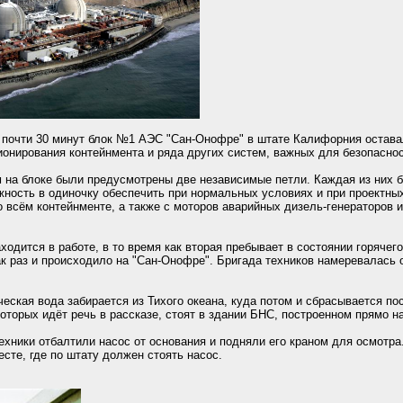
 почти 30 минут блок №1 АЭС "Сан-Онофре" в штате Калифорния остав
ионирования контейнмента и ряда других систем, важных для безопаснос
 на блоке были предусмотрены две независимые петли. Каждая из них 
жность в одиночку обеспечить при нормальных условиях и при проектны
 всём контейнменте, а также с моторов аварийных дизель-генераторов и
ходится в работе, в то время как вторая пребывает в состоянии горячег
к раз и происходило на "Сан-Онофре". Бригада техников намеревалась 
еская вода забирается из Тихого океана, куда потом и сбрасывается по
оторых идёт речь в рассказе, стоят в здании БНС, построенном прямо на
техники отбалтили насос от основания и подняли его краном для осмотра
сте, где по штату должен стоять насос.