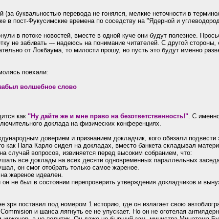
й (за буквальностью перевода не гонялся, мелкие неточности в термино
же в пост-Фукусимские времена по соседству на "Ядерной и углеводород
онули в потоке новостей, вместе в одной куче они будут полезнее. Прос
ку не забивать --- надеюсь на понимание читателей. С другой стороны, 
тельно от Локбаума, то милости прошу, но пусть это будут именно разв
молясь поехали:
я забыл волшебное слово
дится как
"Ну дайте же и мне право на безответственность!"
. С именн
ключительного доклада на физических конференциях.
дународным доверием и признанием докладчик, кого обязали подвести з
то как Папа Карло сидел на докладах, вместо банкета складывал матери
на случай вопросов, извиняется перед высоким собраниeм, что:
лyшать все доклады на всех десяти одновременных параллельных засед
лушал, он смог отобрать только самое жареное.
х на жареное идеален.
 он не был в состоянии перепроверить утверждения докладчиков и вынуж
не зря поставил под номером 1 историю, где он излагает свою автобиогр
n Commision и шанса лягнуть ее не упускает. Но он не оготелая антияде
ум инженер, а не политик. Он даже не бывший зам. министра Минатома Б