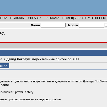
ТИКА
ПРАВИЛА
СПРАВКА
РЕКЛАМА
ПОМОЩЬ ПРОЕКТУ
О ПРОЕКТ
Логин
Пароль
АЭС
ел
>
Дэвид Локбаум: поучительные притчи об АЭС
я >>
дываю в одном месте поучительные ядерные притчи от Дэвида Локбаума
 сайте
gged/nuclear_power_safety
дены профессионально на ядерном сайте