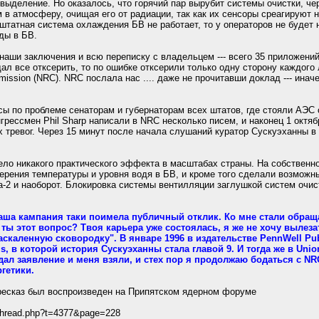
овыделение. Но оказалось, что горячий пар вырубит системы очистки, ч
 в атмосферу, очищая его от радиации, так как их сенсоры среагируют н
штатная система охлаждения БВ не работает, то у операторов не будет 
ды в БВ.
наши заключения и всю переписку с владельцем --- всего 35 приложени
дал все отксерить, то по ошибке отксерили только одну сторону каждого 
mission (NRC). NRC послала нас .... даже не прочитавши доклад --- инач
ы по проблеме сенаторам и губернаторам всех штатов, где стояли АЭС
нгрессмен Phil Sharp написали в NRC несколько писем, и наконец 1 октя
 тревог. Через 15 минут после начала слушаний куратор Сускуэханны в
ло никакого практического эффекта в масштабах страны. На собственн
ерения температуры и уровня водя в БВ, и кроме того сделали возможн
-2 и наоборот. Блокировка системы вентилляции заглушкой систем очис
наша кампания таки поимела публичный отклик. Ко мне стали обращ
ты этот вопрос? Твоя карьера уже состоялась, я же не хочу вылезать
скаленную сковородку". В январе 1996 в издательстве PennWell Pu
is, в которой история Сускуэханны стала главой 9. И тогда же в Union
дал заявление и меня взяли, и стех пор я продолжаю бодаться с N
гетики.
ересказ был воспроизведен на Припятском ядерном форуме
wthread.php?t=4377&page=228