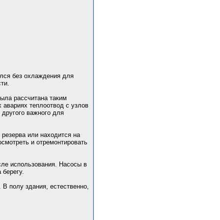
ался без охлаждения для
ти.
была рассчитана таким
х авариях теплоотвод с узлов
 другого важного для
о резерва или находится на
осмотреть и отремонтировать
сле использования. Насосы в
 берегу.
. В полу здания, естественно,