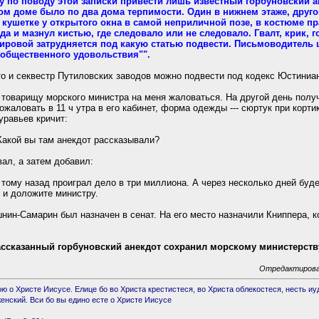
 по поводу этой записки привести лишь известный горбуновский ан
м доме было по два дома терпимости. Один в нижнем этаже, другой 
а кушетке у открытого окна в самой неприличной позе, в костюме 
 и мазнул кистью, где следовало или не следовало. Гвалт, крик, г
Мировой затрудняется под какую статью подвести. Письмоводитель 
 общественного удовольствия"".
 то и секвестр Путиловских заводов можно подвести под кодекс Юстиниа
товарищу морского министра на меня жаловаться. На другой день полу
жаловать в 11 ч утра в его кабинет, форма одежды --- сюртук при корти
равьев кричит:
Какой вы там анекдот рассказывали?
вал, а затем добавил:
 тому назад проиграл дело в три миллиона. А через несколько дней буд
к и доложите министру.
ин-Самарин был назначен в сенат. На его место назначили Книппера, 
ссказанный горбуновский анекдот сохранил морскому министерств
.
Отредактировано
ю о Христе Иисусе. Елице бо во Христа крeстистеся, во Христа облекостеся, несть иуд
женский. Вси бо вы едино есте о Христе Иисусе