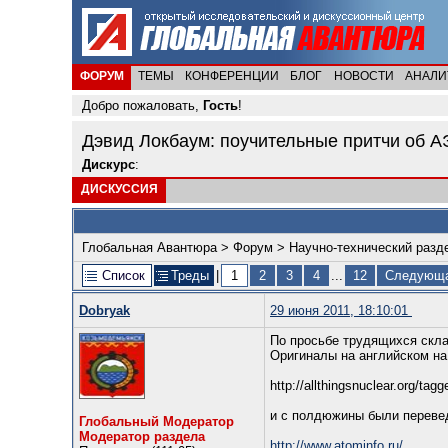
ФОРУМ
ТЕМЫ
КОНФЕРЕНЦИИ
БЛОГ
НОВОСТИ
АНАЛИ
Добро пожаловать,
Гость
!
Дэвид Локбаум: поучительные притчи об 
Дискурс
:
ДИСКУССИЯ
Глобальная Авантюра
>
Форум
>
Научно-технический разд
Список
Треды
|
1
2
3
4
...
12
Следующа
Dobryаk
29 июня 2011, 18:10:01
По просьбе трудящихся скла
Оригиналы на английском на
http://allthingsnuclear.org/ta
и с полдюжины были переве
Глобальный Модератор
Модератор раздела
http://www.atominfo.ru/