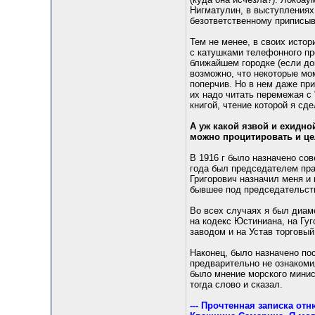
Нигматулин, в выступлениях
безответственному приписыв
Тем не менее, в своих исто
с катушками телефонного пр
ближайшем городке (если до
возможно, что некоторые моме
поперчив. Но в нем даже при
их надо читать перемежая с
книгой, чтение которой я с
А уж какой язвой и ехидно
можно процитировать и це
В 1916 г было назначено со
года был председателем пра
Григорович назначил меня и
бывшее под председательств
Во всех случаях я был диа
на кодекс Юстиниана, на Гуг
заводом и на Устав торговы
Наконец, было назначено по
предварительно не ознакомил
было мнение морского минист
тогда слово и сказал.
--- Прочтенная записка от