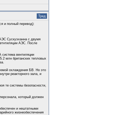
Тред
ся и полный перевод):
 АЭС Сускуэханна с двумя
ветнтиляции АЭС. После
А система вентиляции
5.2 млн британских тепловых
ва.
темой охлаждения БВ. Но это
нутри реакторного зала, и
роя те системы безопасности,
 персонала, который должен
 обеспечен и нештатными
варийного жизнеобеспечения