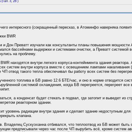
Гал. 3, 28 )
 чего интересного (сокращенный пересказ, в Атоминфо наверняка появит
ржки BWR
м и Дон Преватт изучали как консультанты планы повышения мощности
ался бассейнами выдержки и системами очистки, а Преватт системой 
улись на проблему.
 BWR находятся внутри легкого корпуса-контейнмента здания реактора. 
сех систем внутри корпуса вместе с освещением лампами накаливания (
е ЧП отвод такого тепла обеспечивал бы работу всех систем без перегре
ченного топлива в БВ равно 12.6 БТЕ/час, и оно в норме отводится сис
вырубленной системой охлаждения, когда БВ перегреется, перегреет все в
кипит.
аться, а конденсат будет стекать в подвал, где затопит и выведет из ст
регретом реакторном здании.
ит уровень радиации внутри здания и сделает здание недоступным для
ерекрыть клапана.
ов. Владелец Сускуэханна отбивался, что теплоотвод из БВ может быть
укции предписывали через час после ЧП вырубить всё, кроме систем а