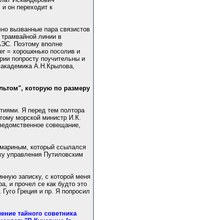
и он переходит к
чно вызванные пара связистов
 трамвайной линии в
 АЭС. Поэтому вполне
pper = хорошенько посолив и
ории попросту поучительны и
 академика А.Н.Крылова,
льтом", которую по размеру
тиями. Я перед тем полтора
тому морской министр И.К.
уведомственное совещание,
амариным, который ссылался
ику управления Путиловским
нную записку, с которой меня
а, и прочел се как будто это
Гуго Греция и пр. Я попросил
ление тайного советника