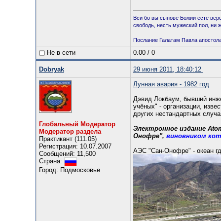
Вси бо вы сынове Божии есте веро
свободь, несть мужеский пол, ни 
Послание Галатам Павла апостола (
Не в сети
0.00
/
0
Dobryаk
29 июня 2011, 18:40:12
Лунная авария - 1982 год
Дэвид Локбаум, бывший инже
учёных" - организации, изве
других нестандартных случа
Глобальный Модератор
Электронное издание Atom
Модератор раздела
Онофре",
виновником кот
Практикант (111.05)
Регистрация: 10.07.2007
АЭС "Сан-Онофре" - океан г
Сообщений: 11,500
Страна:
Город: Подмосковье