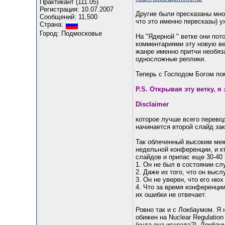
Практикант (111.05)
Регистрация: 10.07.2007
Другие были пресказаны мно
Сообщений: 11,500
что это именно пересказы) у
Страна:
Город: Подмосковье
На "Ядерной " ветке они пот
комментариями эту новую вет
жанре именно притчи необяза
односложные реплики.
Теперь с Господом Богом по
P.S. Открывая эту ветку, 
Disclaimer
которое лучше всего перево
начинается второй слайд за
Так облеченный высоким меж
недельной конференции, и к
слайдов и припас еще 30-40 
1. Он не был в состоянии с
2. Даже из того, что он выс
3. Он не уверен, что его ню
4. Что за время конференции
их ошибки не отвечает.
Ровно так и с Локбаумом. Я 
обижен на Nuclear Regulatio
(куда она исчезла?). Локба