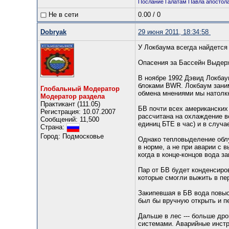
Послание Галатам Павла апостола (
Не в сети
0.00
/
0
Dobryаk
29 июня 2011, 18:34:58
У Локбаума всегда найдется
Опасения за Бассейн Выде
В ноябре 1992 Дэвид Локбау
блоками BWR. Локбаум заним
Глобальный Модератор
обмена мнениями мы натолкн
Модератор раздела
Практикант (111.05)
БВ почти всех американских
Регистрация: 10.07.2007
рассчитана на охлаждение в
Сообщений: 11,500
единиц БТЕ в час) и в случа
Страна:
Город: Подмосковье
Однако тепловыделение облу
в норме, а не при аварии с 
когда в конце-концов вода за
Пар от БВ будет конденсиров
которые смогли выжить в пе
Закипевшая в БВ вода повыс
был бы вручную открыть и п
Дальше в лес --- больше др
системами. Аварийные инстр