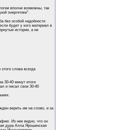
логии вполне возможны, так
ной энергетике".
ьба без особой надобности
если будет у кого материал в
ернутые истории, а не
о этого слова всегда
а 30-40 минут итоги
ал и писал свои 30-40
аниях.
ден верить им на слово, и за
афию. Из нее видно, что он
рная дура Алла Ярошинская
улат Искандерович