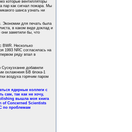
ерез которые вентилляторы
а пар как сигнал пожара. Мы
никакого шанса узнать ни
й. Экономии для печать была
листа, в каком виде доклад и
е они заметили бы, что
 с BWR. Несколько
бря 1993 NRC согласилась на
 первом ряду впал в
о Сускуэханне добавили
ым охлажнеия БВ блока-1
тки воздуха горячим паром
аться ядерные коллеги с
 сам, так как не хочу,
blishing вышла моя книга
 of Concerned Scientists
RC по проблемам