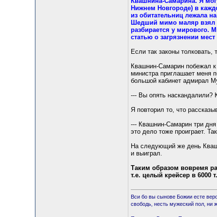
Квашнина-Самарина. Я могу
Нижнем Новгороде) в каждо
из обитательниц лежала н
Шедший мимо маляр взял да
разбирается у мирового. 
статью о загрязнении мест
Если так законы толковать,
Квашнин-Самарин побежал к 
министра приглашает меня по
большой кабинет адмирал Му
--- Вы опять наскандалили? 
Я повторил то, что рассказы
--- Квашнин-Самарин три дня
это дело тоже проиграет. Та
На следующий же день Квашн
и выиграл.
Таким образом вовремя ра
т.е. целый крейсер в 6000 т
Вси бо вы сынове Божии есте веро
свободь, несть мужеский пол, ни 