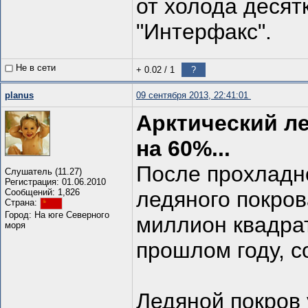
от холода десят
"Интерфакс".
Не в сети
+ 0.02
/
1
?
planus
09 сентября 2013, 22:41:01
Арктический ле
на 60%...
После прохладн
Слушатель (11.27)
Регистрация: 01.06.2010
Сообщений: 1,826
ледяного покров
Страна:
Город: На юге Северного
миллион квадра
моря
прошлом году, со
Ледяной покров 