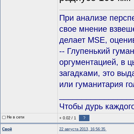
При анализе персп
свое мнение взвеше
делает MSE, оцени
-- Глупенький гума
оргументацией, в ц
загадками, это выда
или гуманитария го
________________
Чтобы дурь каждого
Не в сети
+ 0.02
/
1
?
Свой
22 августа 2013, 16:56:35