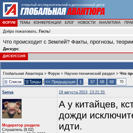
ФОРУМ
ТЕМЫ
КОНФЕРЕНЦИИ
БЛОГ
НОВОСТИ
АНАЛИТИКА
ПРА
Добро пожаловать,
Гость
!
Что происходит с Землей? Факты, прогнозы, теории
Дискурс
:
ДИСКУССИЯ
Глобальная Авантюра
>
Форум
>
Научно-технический раздел
>
Что пр
Список
Треды
|
<< Предыдущая
1
...
67
68
69
70
Senya
19 августа 2013, 13:21:33
А у китайцев, кс
дожди исключит
идти.
Модератор раздела
Слушатель (9.02)