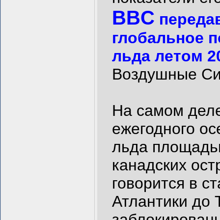
BBC
передав
глобальное п
льда летом 20
Воздушные Си
На самом дел
ежегодного ос
льда площадью
канадских ост
говорится в с
Атлантики до 
заблокированн