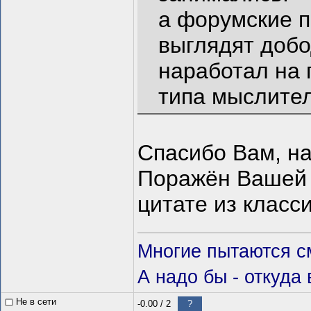
а форумские п
выглядят доб
наработал на 
типа мыслител
Спасибо Вам, на
Поражён Вашей 
цитате из класс
Многие пытаются см
А надо бы - откуда 
Не в сети
-0.00
/
2
?