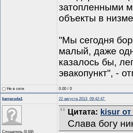
затопленными м
объекты в низме
"Мы сегодня бор
малый, даже од
казалось бы, ле
эвакопункт", - о
Не в сети
0.00
/
0
barracuda1
22 августа 2013, 09:42:47
Цитата:
kisur от
Слава богу ник
Слушатель (0.69)