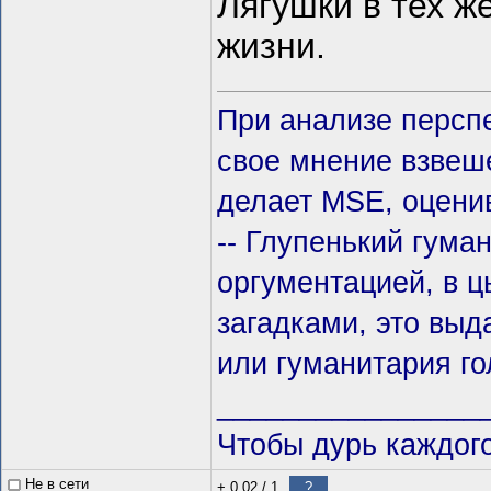
Лягушки в тех ж
жизни.
При анализе персп
свое мнение взвеше
делает MSE, оцени
-- Глупенький гума
оргументацией, в ц
загадками, это выда
или гуманитария го
________________
Чтобы дурь каждого
Не в сети
+ 0.02
/
1
?