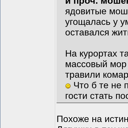
и проч. моше
ядовитые мошк
угощалась у ум
оставался жи
На курортах та
массовый мор 
травили комар
Что б те не 
гости стать п
Похоже на истин