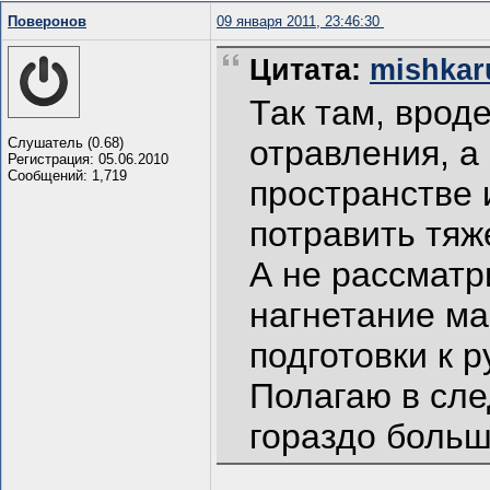
Поверонов
09 января 2011, 23:46:30
Цитата:
mishkaru
Так там, врод
отравления, а
Слушатель (0.68)
Регистрация: 05.06.2010
Сообщений: 1,719
пространстве 
потравить тяж
А не рассматр
нагнетание м
подготовки к р
Полагаю в сле
гораздо больш