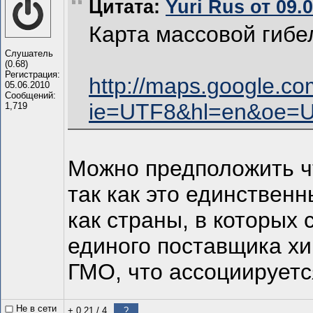
Цитата:
Yuri Rus от 09.
Карта массовой гибе
Слушатель
(0.68)
Регистрация:
http://maps.google.c
05.06.2010
Сообщений:
ie=UTF8&hl=en&oe=
1,719
Можно предположить чт
так как это единствен
как страны, в которых
единого поставщика хи
ГМО, что ассоциируетс
Не в сети
+ 0.21
/
4
?