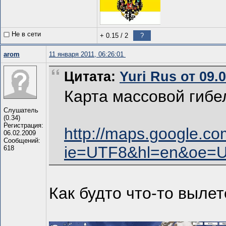
Не в сети
+ 0.15
/
2
?
arom
11 января 2011, 06:26:01
Цитата:
Yuri Rus от 09.
Карта массовой гибе
Слушатель
(0.34)
Регистрация:
http://maps.google.c
06.02.2009
Сообщений:
ie=UTF8&hl=en&oe=
618
Как будто что-то выле