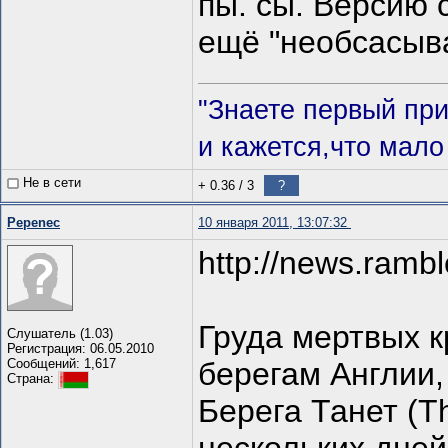
пы. сы. Версию 
ещё "необсасыв
"Знаете первый при
и кажется,что мало 
Не в сети
+ 0.36
/
3
?
Pepenec
10 января 2011, 13:07:32
http://news.rambl
Груда мертвых к
Слушатель (1.03)
Регистрация: 06.05.2010
Сообщений: 1,617
берегам Англии,
Страна:
Берега Танет (T