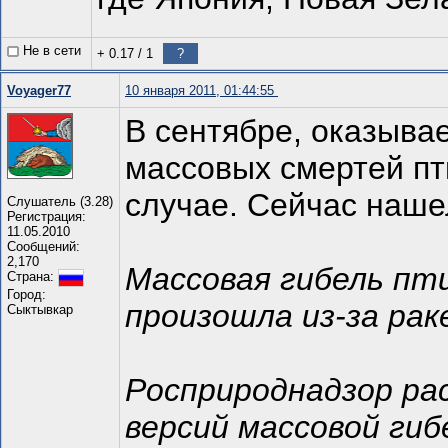
Не в сети
+ 0.17
/
1
?
Voyager77
10 января 2011, 01:44:55
В сентябре, оказыва
массовых смертей пт
случае. Сейчас наше
Слушатель (3.28)
Регистрация:
11.05.2010
Сообщений:
2,170
Массовая гибель пт
Страна:
Город:
произошла из-за ра
Сыктывкар
Росприроднадзор ра
версий массовой ги