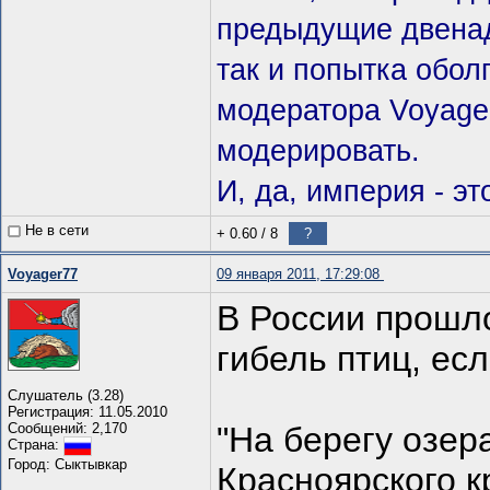
предыдущие двенад
так и попытка обол
модератора Voyager
модерировать.
И, да, империя - эт
Не в сети
+ 0.60
/
8
?
Voyager77
09 января 2011, 17:29:08
В России прошл
гибель птиц, есл
Слушатель (3.28)
Регистрация: 11.05.2010
Сообщений: 2,170
"На берегу озер
Страна:
Город: Сыктывкар
Красноярского к