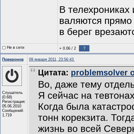
В телехрониках 
валяются прямо 
в берег врезают
Не в сети
+ 0.06
/
2
?
Поверонов
09 января 2011, 23:56:43
Цитата:
problemsolver о
Во, даже тему отдел
Я сейчас на тевтонах
Слушатель
(0.68)
Регистрация:
Когда была катастро
05.06.2010
Сообщений:
тонн корекзита. Тогд
1,719
жизнь во всей Север