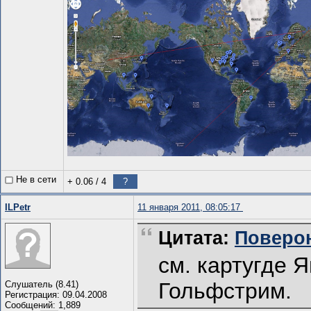
Не в сети
+ 0.06
/
4
?
ILPetr
11 января 2011, 08:05:17
Цитата:
Поверон
см. картугде 
Гольфстрим.
Слушатель (8.41)
Регистрация: 09.04.2008
Сообщений: 1,889