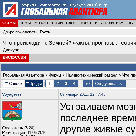
ФОРУМ
ТЕМЫ
КОНФЕРЕНЦИИ
БЛОГ
НОВОСТИ
АНАЛИТИКА
ПРА
Добро пожаловать,
Гость
!
Что происходит с Землей? Факты, прогнозы, теории
Дискурс
:
ДИСКУССИЯ
Глобальная Авантюра
>
Форум
>
Научно-технический раздел
>
Что пр
Список
Треды
|
1
2
3
4
...
70
Следующая >>
Voyager77
09 января 2011, 12:47:45
Устраиваем мозг
последнее врем
другие живые су
Слушатель (3.28)
Регистрация: 11.05.2010