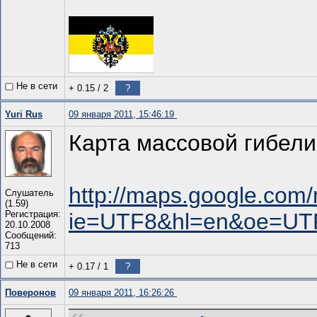
Не в сети
+ 0.15
/
2
?
Yuri Rus
09 января 2011, 15:46:19
Карта массовой гибел
http://maps.google.com
Слушатель
(1.59)
Регистрация:
ie=UTF8&hl=en&oe=UT
20.10.2008
Сообщений:
713
Не в сети
+ 0.17
/
1
?
Поверонов
09 января 2011, 16:26:26