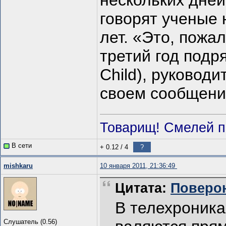
нескольких дней
говорят ученые 
лет. «Это, пожа
третий год подр
Child), руководи
своем сообщении
Товарищ! Смелей п
В сети
+ 0.12
/
4
?
mishkaru
10 января 2011, 21:36:49
Цитата:
Поверон
В телехроника
Слушатель (0.56)