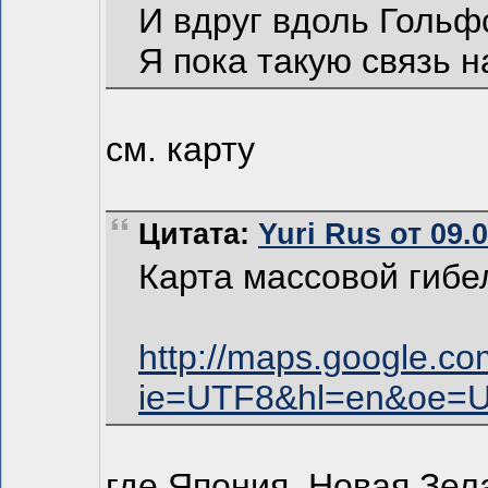
И вдруг вдоль Гольф
Я пока такую связь 
см. карту
Цитата:
Yuri Rus от 09.
Карта массовой гибе
http://maps.google.c
ie=UTF8&hl=en&oe=
где Япония, Новая Зел