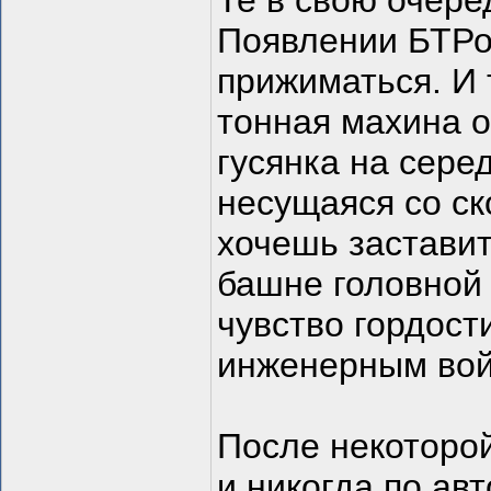
Те в свою очере
Появлении БТРов
прижиматься. И 
тонная махина о
гусянка на сере
несущаяся со ско
хочешь заставит
башне головной
чувство гордост
инженерным вой
После некоторой
и никогда по ав