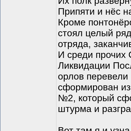
Их полк разверн
Припяти и нёс н
Кроме понтонёро
стоял целый ряд
отряда, заканчи
И среди прочих
Ликвидации Посл
орлов перевели
сформирован из
№2, который сф
штурма и разгра
Вот там я и узн