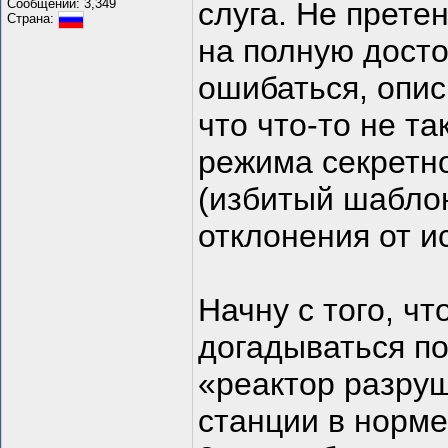
Сообщений: 3,349
слуга. Не прете
Страна:
на полную досто
ошибаться, опис
что что-то не та
режима секретно
(избитый шаблон
отклонения от и
Начну с того, ч
догадываться по
«реактор разру
станции в норме