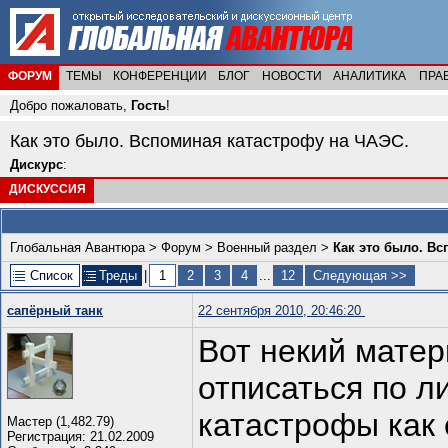
ФОРУМ
ТЕМЫ
КОНФЕРЕНЦИИ
БЛОГ
НОВОСТИ
АНАЛИТИКА
ПРА
Добро пожаловать,
Гость
!
Как это было. Вспоминая катастрофу на ЧАЭС.
Дискурс
:
ДИСКУССИЯ
Глобальная Авантюра
>
Форум
>
Военный раздел
>
Как это было. Вс
Список
Треды
|
1
2
3
4
...
12
Следующая >>
сапёрный танк
22 сентября 2010, 20:46:20
Вот некий мате
отписаться по 
катастрофы как
Мастер (1,482.79)
Регистрация: 21.02.2009