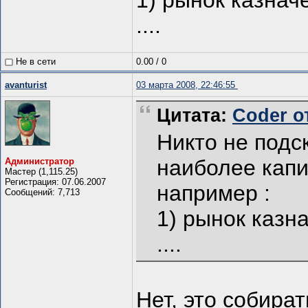
1) рынок казнач
....
Не в сети
0.00
/
0
avanturist
03 марта 2008, 22:46:55
Цитата:
Coder от
Никто не подс
наиболее кап
Администратор
Мастер (1,115.25)
Регистрация: 07.06.2007
например :
Сообщений: 7,713
1) рынок казн
....
Нет, это собира