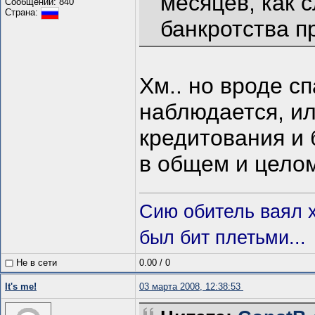
месяцев, как 
Сообщений: 840
Страна:
банкротства п
Хм.. но вроде с
наблюдается, ил
кредитования и 
в общем и целом
Сию обитель ваял х
был бит плетьми...
Не в сети
0.00
/
0
It's me!
03 марта 2008, 12:38:53