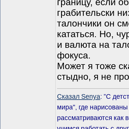
границу, если о
грабительски ни
талончики он см
кататься. Но, ч
и валюта на тало
фокуса.
Может я тоже ск
стыдно, я не п
Сказал Senya
: ”С дет
мира", где нарисованы
рассматриваются как 
учимся работать с дру