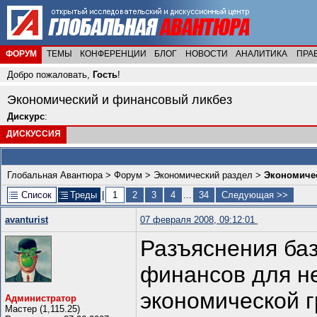
ФОРУМ
ТЕМЫ
КОНФЕРЕНЦИИ
БЛОГ
НОВОСТИ
АНАЛИТИКА
ПРА
Добро пожаловать,
Гость
!
Экономический и финансовый ликбез
Дискурс
:
ДИСКУССИЯ
Глобальная Авантюра
>
Форум
>
Экономический раздел
>
Экономиче
Список
Треды
|
1
2
3
4
...
34
Следующая >>
avanturist
07 февраля 2008, 09:12:01
Разъяснения ба
финансов для н
экономической г
Администратор
Мастер (1,115.25)