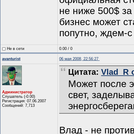
не ниже 500$ за
бизнес может ст
попутно, ждем-с
Не в сети
0.00
/
0
avanturist
06 мая 2008, 22:56:27
Цитата:
Vlad_R о
Может после э
свет, заделыв
Администратор
Слушатель (-0.00)
Регистрация: 07.06.2007
энергосберег
Сообщений: 7,713
Влад - не проти