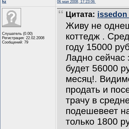
hz
06 мая 2008, 17:23:06
Цитата:
issedon 
Живу не одне
коттедж . Сре
Слушатель (0.00)
Регистрация: 22.02.2008
Сообщений: 79
году 15000 руб
Ладно сейчас 
будет 56000 ру
месяц!. Видим
продать и пос
трачу в средн
подешевеет на
только 1800 ру