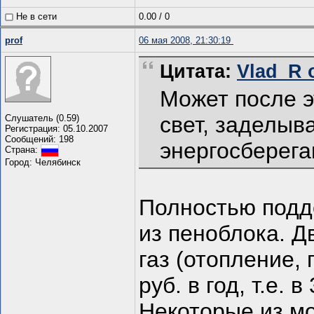
Не в сети
0.00
/
0
prof
06 мая 2008, 21:30:19
Цитата:
Vlad_R о
Может после э
свет, заделыв
Слушатель (0.59)
Регистрация: 05.10.2007
Сообщений: 198
энергосберег
Страна:
Город: Челябинск
Полностью подд
из пеноблока. Д
газ (отопление,
руб. в год, т.е. 
Некоторые из м