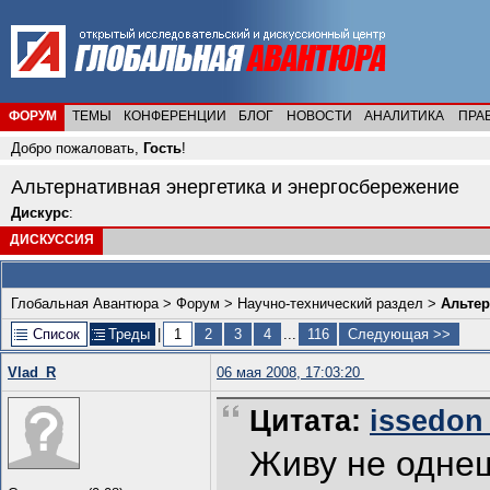
ФОРУМ
ТЕМЫ
КОНФЕРЕНЦИИ
БЛОГ
НОВОСТИ
АНАЛИТИКА
ПРА
Добро пожаловать,
Гость
!
Альтернативная энергетика и энергосбережение
Дискурс
:
ДИСКУССИЯ
Глобальная Авантюра
>
Форум
>
Научно-технический раздел
>
Альтер
Список
Треды
|
1
2
3
4
...
116
Следующая >>
Vlad_R
06 мая 2008, 17:03:20
Цитата:
issedon 
Живу не одне