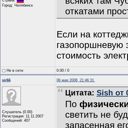
всяких там Чу
Страна:
Город: Челябинск
откатами прос
Если на коттед
газопоршневую 
стоимость элект
Не в сети
0.00
/
0
sir66
06 мая 2008, 21:46:31
Цитата:
Sish от 
По
физическ
светить не бу
Слушатель (0.00)
Регистрация: 11.11.2007
Сообщений: 407
запасенная ег