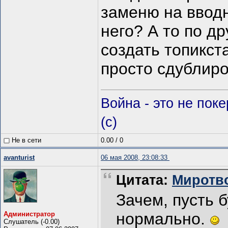
заменю на вводн
него? А то по д
создать топикст
просто сдублир
Война - это не пок
(c)
Не в сети
0.00
/
0
avanturist
06 мая 2008, 23:08:33
Цитата:
Миротво
Зачем, пусть б
нормально.
Администратор
Слушатель (-0.00)