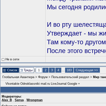
Мы сегодня родили
И во рту шелестящ
Утверждает - мы жи
Там кому-то другом
После этого встречн
Не в сети
Список
Треды
|
1
2
3
4
...
183
Следующая >>
Глобальная Авантюра
>
Форум
>
Пользовательский раздел
>
Мир танк
Vkontakte
Odnoklassniki
mail.ru
LiveJournal
Google +
Модераторы
:
Alex_B
,
Senya
,
Wrongman