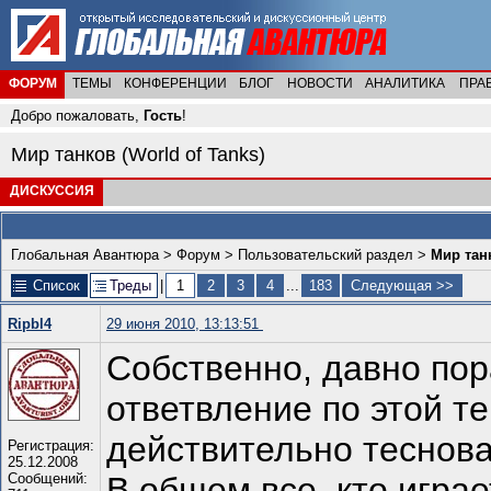
ФОРУМ
ТЕМЫ
КОНФЕРЕНЦИИ
БЛОГ
НОВОСТИ
АНАЛИТИКА
ПРА
Добро пожаловать,
Гость
!
Мир танков (World of Tanks)
ДИСКУССИЯ
Глобальная Авантюра
>
Форум
>
Пользовательский раздел
>
Мир танк
Список
Треды
|
1
2
3
4
...
183
Следующая >>
Ripbl4
29 июня 2010, 13:13:51
Собственно, давно пор
ответвление по этой те
действительно теснова
Регистрация:
25.12.2008
Сообщений:
В общем все, кто играе