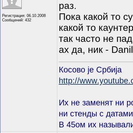
раз.
Пока какой то с
Регистрация: 06.10.2008
Сообщений: 432
какой то каунте
так часто не па
ах да, ник - Dani
Косово je Србиja
http://www.youtube
Их не заменят ни 
ни стенды с датами
В 45ом их называл