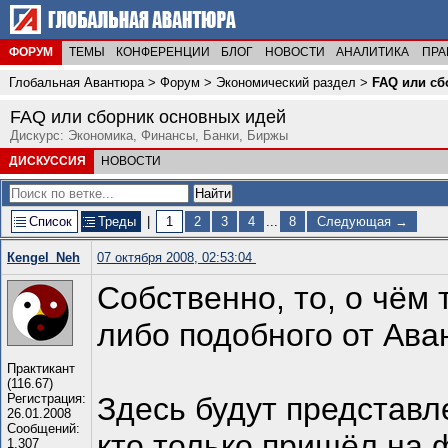
ФОРУМ
ТЕМЫ
КОНФЕРЕНЦИИ
БЛОГ
НОВОСТИ
АНАЛИТИКА
ПРА
Глобальная Авантюра
>
Форум
>
Экономический раздел
>
FAQ или сб
FAQ или сборник основных идей
Дискурс: Экономика, Финансы, Банки, Биржы
ДИСКУССИЯ
НОВОСТИ
Список
Треды
|
1
2
3
4
...
8
Следующая →
Кengel_Neh
07 октября 2008, 02:53:04
Собственно, то, о чём
либо подобного от Ава
Практикант
(116.67)
Регистрация:
Здесь будут представл
26.01.2008
Сообщений:
кто только пришёл на 
1,307