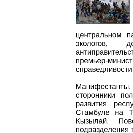
центральном п
экологов, 
антиправитель
премьер-минис
справедливости 
Манифестанты,
сторонники пол
развития респ
Стамбуле на Т
Кызылай. Пов
подразделения т