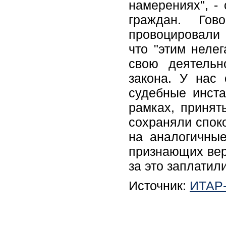
намерениях", -
граждан. Гов
провоцировали 
что "этим неле
свою деятельн
закона. У нас
судебные инста
рамках, принят
сохраняли споко
на аналогичные
признающих верх
за это заплатил
Источник:
ИТАР