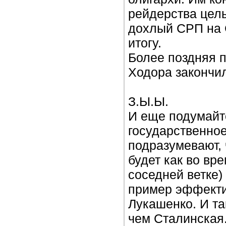
рейдерства цел
дохлый СРП на С
итогу.
Более поздняя п
Ходора закончи
З.Ы.Ы.
И еще подумайте
государственно
подразумевают,
будет как во вр
соседней ветке)
пример эффекти
Лукашенко. И та
чем Сталинская