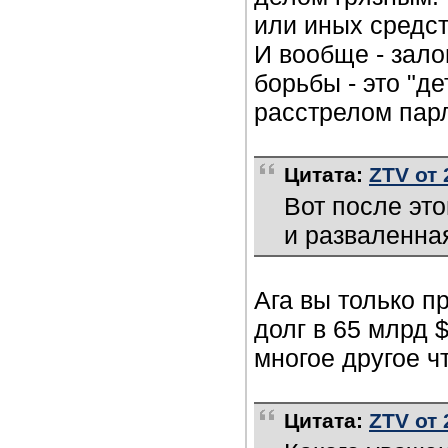
или иных средст
И вообще - зало
борьбы - это "д
расстрелом парл
Цитата:
ZTV от 
Вот после эт
и разваленна
Ага вы только 
долг в 65 млрд 
многое другое ч
Цитата:
ZTV от 