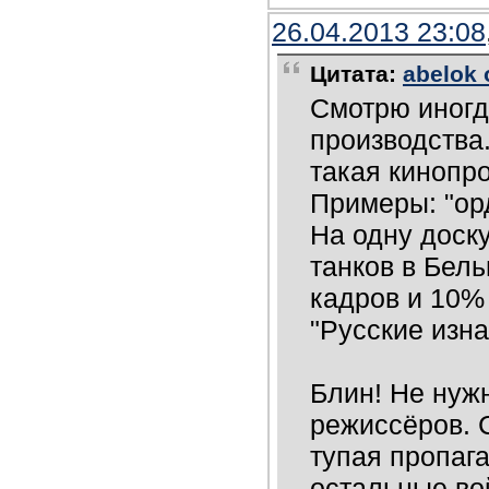
26.04.2013 23:08
Цитата:
abelok 
Смотрю иногд
производства.
такая кинопр
Примеры: "ор
На одну доску
танков в Бел
кадров и 10% 
"Русские изн
Блин! Не нуж
режиссёров. 
тупая пропаг
остальные во