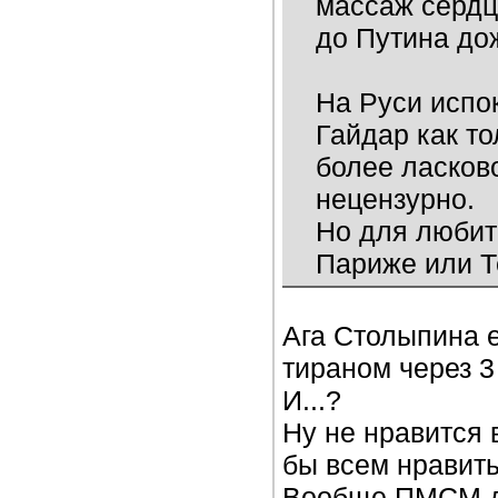
массаж сердц
до Путина до
На Руси испо
Гайдар как то
более ласков
нецензурно.
Но для любит
Париже или Т
Ага Столыпина 
тираном через 3
И...?
Ну не нравится в
бы всем нравить
Вообще ПМСМ де