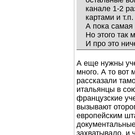
канале 1-2 ра
картами и т.п.
А пока самая 
Но этого так 
И про это нич
А еще нужны уче
много. А то вот
рассказали тамо
итальянцы в сою
французские уче
вызывают отороп
европейским шт
документальные,
захватывало, и 