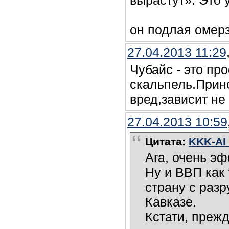
вырастут». Это
он подлая омерз
27.04.2013 11:29
Чубайс - это пр
скальпель.Прино
вред,зависит не 
27.04.2013 10:59
Цитата:
KKK-AI 
Ага, очень эф
Ну и ВВП как 
страну с раз
Кавказе.
Кстати, преж