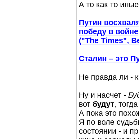
А то как-то ины
Путин восхваля
победу в войне
("The Times", 
Сталин – это П
Не правда ли - 
Ну и насчет -
Бу
вот
будут
, тогд
А пока это похо
Я по воле судьб
состоянии - и п