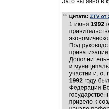
Зато вы явно в к
Цитата:
ZTV от 
1 июня
1992
г
правительств
экономическо
Под руководс
приватизации
Дополнительн
и муниципаль
участии и. о.
1992
году был
Федерации Бо
государствен
привело к со
начало рефор