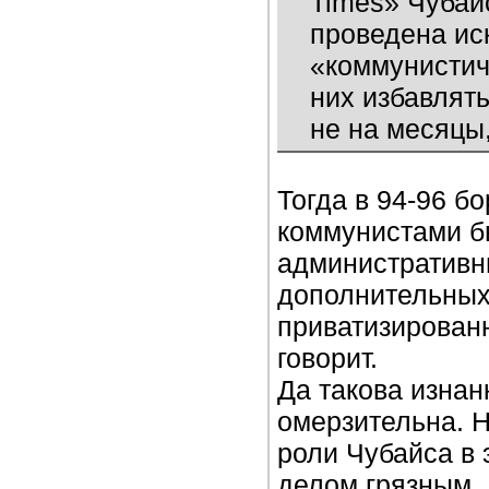
Times» Чубай
проведена ис
«коммунистич
них избавлять
не на месяцы,
Тогда в 94-96 б
коммунистами б
административны
дополнительных
приватизированн
говорит.
Да такова изнан
омерзительна. Н
роли Чубайса в 
делом грязным. 