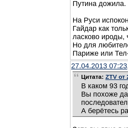
Путина дожила.
На Руси испокон
Гайдар как толь
ласково ироды, 
Но для любителе
Париже или Тел
27.04.2013 07:23
Цитата:
ZTV от 
В каком 93 го
Вы похоже даж
последовател
А берётесь р