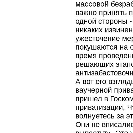
массовой безра
важно принять п
одной стороны - 
никаких извинен
ужесточение мер
покушаются на 
время проведен
решающих этапо
антизабастовочн
А вот его взгляд
ваучерной прива
пришел в Госко
приватизации, Ч
волнуетесь за э
Они не вписалис