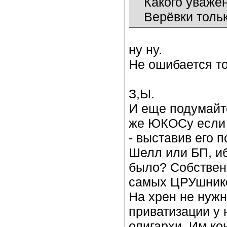
Какого уваже
Верёвки тольк
ну ну.
Не ошибается тол
З,Ы.
И еще подумайте
же ЮКОСу если 
- выставив его п
Шелл или БП, иб
было? Собственн
самых ЦРУшнико
На хрен не нужн
приватизации у
олигархи. Им ко