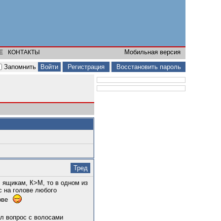
Мобильная версия
Е
КОНТАКТЫ
Запомнить
Регистрация
Восстановить пароль
Тред
 ящикам, К>М, то в одном из
с на голове любого
лове
ал вопрос с волосами