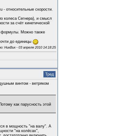
U,u - относительные скорости.
з колеса Сегнера), и смысл
ности за счёт кинетической
й формулы. Можно также
почти до единицы
 НикВик - 03 апреля 2010 14:18:25
Тред
здушным винтом - ветряком
Потому как парусность этой
ся в мощность "на валу". А
щности "на колёсах",
т, достатоточно включить