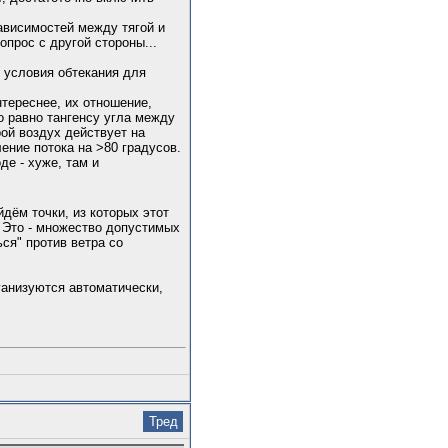
зависимостей между тягой и
опрос с другой стороны...
е условия обтекания для
нтереснее, их отношение,
о равно тангенсу угла между
ой воздух действует на
ление потока на >80 градусов.
де - хуже, там и
дём точки, из которых этот
. Это - множество допустимых
ся" против ветра со
ганизуются автоматически,
Тред