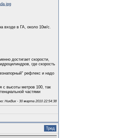
ada.jpg
а входе в ГА, около 10м/с.
енно достигает скорости,
идроцилиндров, где скорость
"безнапорный" рефлекс и надо
я с высоты метров 100, так
отенциальной частями
: НикВик - 30 марта 2010 22:54:38
Тред