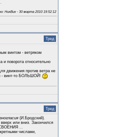
.
: НикВик - 30 марта 2010 19:52:12
Тред
ным винтом - ветряком
га и поворота относительно
для движения против ветра не
ты - винт-то БОЛЬШОЙ!
Тред
зногласия
(И.Бродский).
 вверх или вниз. Закончился
ОСВОЕНИЯ ...
нкретными числами,