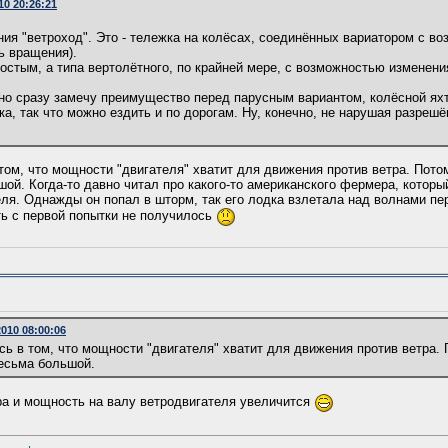
10 20:26:21
я "ветроход". Это - тележка на колёсах, соединённых вариатором с во
ь вращения).
остым, а типа вертолётного, по крайней мере, с возможностью изменени
 но сразу замечу преимущество перед парусным вариантом, колёсной ях
а, так что можно ездить и по дорогам. Ну, конечно, не нарушая разрешё
том, что мощности "двигателя" хватит для движения против ветра. Пото
ой. Когда-то давно читал про какого-то американского фермера, которы
еля. Однажды он попал в шторм, так его лодка взлетала над волнами пе
ть с первой попытки не получилось
010 08:00:06
сь в том, что мощности "двигателя" хватит для движения против ветра. 
весьма большой.
ра и мощность на валу ветродвигателя увеличится