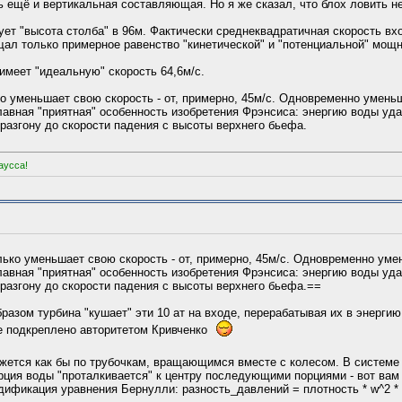
 ещё и вертикальная составляющая. Но я же сказал, что блох ловить не
ует "высота столба" в 96м. Фактически среднеквадратичная скорость вх
щал только примерное равенство "кинетической" и "потенциальной" мощн
имеет "идеальную" скорость 64,6м/с.
о уменьшает свою скорость - от, примерно, 45м/с. Одновременно уменьш
главная "приятная" особенность изобретения Фрэнсиса: энергию воды уда
 разгону до скорости падения с высоты верхнего бьефа.
аусса!
ько уменьшает свою скорость - от, примерно, 45м/с. Одновременно умен
главная "приятная" особенность изобретения Фрэнсиса: энергию воды уда
 разгону до скорости падения с высоты верхнего бьефа.==
разом турбина "кушает" эти 10 ат на входе, перерабатывая их в энергию.
е подкреплено авторитетом Кривченко
ижется как бы по трубочкам, вращающимся вместе с колесом. В системе 
орция воды "проталкивается" к центру последующими порциями - вот вам
фикация уравнения Бернулли: разность_давлений = плотность * w^2 * (R