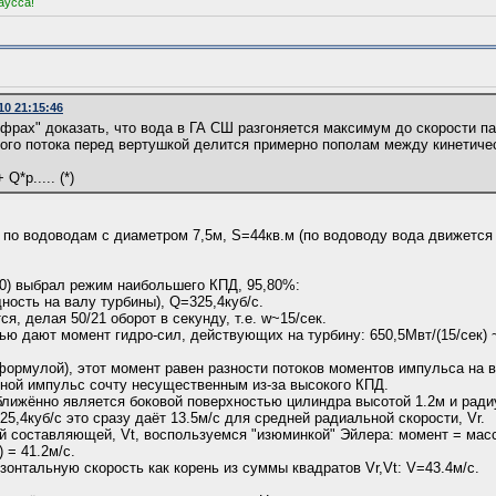
аусса!
10 21:15:46
фрах" доказать, что вода в ГА СШ разгоняется максимум до скорости па
ого потока перед вертушкой делится примерно пополам между кинетиче
*p..... (*)
 по водоводам с диаметром 7,5м, S=44кв.м (по водоводу вода движется
10) выбрал режим наибольшего КПД, 95,80%:
ость на валу турбины), Q=325,4куб/с.
ся, делая 50/21 оборот в секунду, т.е. w~15/сек.
ью дают момент гидро-сил, действующих на турбину: 650,5Мвт/(15/сек)
 формулой), этот момент равен разности потоков моментов импульса на 
дной импульс сочту несущественным из-за высокого КПД.
ближённо является боковой поверхностью цилиндра высотой 1.2м и ради
25,4куб/с это сразу даёт 13.5м/с для средней радиальной скорости, Vr.
й составляющей, Vt, воспользуемся "изюминкой" Эйлера: момент = масс.
) = 41.2м/с.
зонтальную скорость как корень из суммы квадратов Vr,Vt: V=43.4м/с.