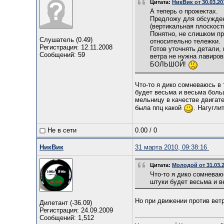
Цитата:
НикВик от 30.03.20
А теперь о прожектах.
Предложу для обсуждени
(вертикальная плоскост
Понятно, не слишком пр
Слушатель (0.49)
относительно тележки.
Регистрация: 12.11.2008
Готов уточнять детали,
Сообщений: 59
ветра не нужна лавировк
БОЛЬШОЙ!
Что-то я дико сомневаюсь в 
будет весьма и весьма больш
мельницу в качестве двигат
была ппц какой
. Нагугли
Не в сети
0.00
/
0
НикВик
31 марта 2010, 09:38:16
Цитата:
Молодой от 31.03.2
Что-то я дико сомневаю
штуки будет весьма и 
Но при движении против вет
Дилетант (-36.09)
Регистрация: 24.09.2009
Сообщений: 1,512