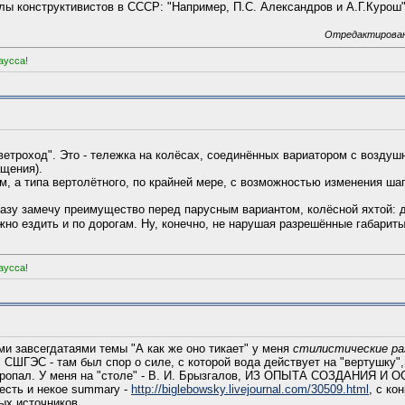
лы конструктивистов в СССР: "Например, П.С. Александров и А.Г.Курош"
Отредактировано
аусса!
етроход". Это - тележка на колёсах, соединённых вариатором с воздуш
ащения).
, а типа вертолётного, по крайней мере, с возможностью изменения ша
сразу замечу преимущество перед парусным вариантом, колёсной яхтой: 
ожно ездить и по дорогам. Ну, конечно, не нарушая разрешённые габари
аусса!
ми завсегдатаями темы "А как же оно тикает" у меня
стилистические ра
 СШГЭС - там был спор о силе, с которой вода действует на "вертушку",
к пропал. У меня на "столе" - В. И. Брызгалов, ИЗ ОПЫТА СОЗДАНИЯ И 
ть и некое summary -
http://biglebowsky.livejournal.com/30509.html
, с ко
ых источников.