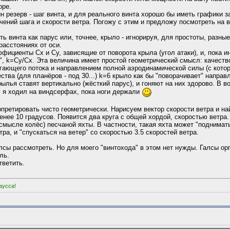
оре.
 резерв - шаг винта, и для реального винта хорошо бы иметь графики 
ений шага и скорости ветра. Погожу с этим и предложу посмотреть на в
ь винта как парус или, точнее, крыло - игнорируя, для простоты, разны
расстояниях от оси.
ициенты Сх и Су, зависящие от поворота крыла (угол атаки), и, пока и
", k=Су/Cх. Эта величина имеет простой геометрический смысл: качеств
гающего потока и направлением полной аэродинамической силы (с котор
ества (для планёров - под 30...) k=6 крыло как бы "поворачивает" направ
рылья ставят вертикально (жёсткий парус), и гоняют на них здорово. В во
м я ходил на виндсерфах, пока ноги держали
претировать чисто геометрически. Нарисуем вектор скорости ветра и най
енее 10 градусов. Появится два круга с общей хордой, скоростью ветра
смысле колёс) песчаной яхты. В частности, такая яхта может "поднимать
ра, и "спускаться на ветер" со скоростью 3.5 скоростей ветра.
лсы рассмотреть. Но для моего "винтохода" в этом нет нужды. Галсы ор
ль.
тветить.
аусса!