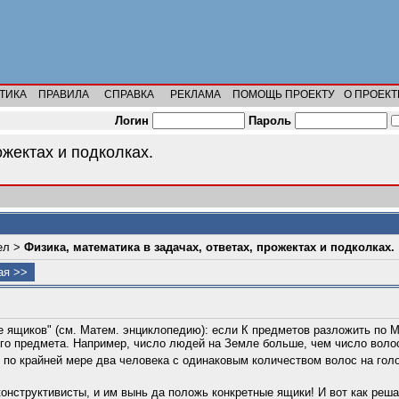
ТИКА
ПРАВИЛА
СПРАВКА
РЕКЛАМА
ПОМОЩЬ ПРОЕКТУ
О ПРОЕКТ
Логин
Пароль
ожектах и подколках.
ел
>
Физика, математика в задачах, ответах, прожектах и подколках.
я >>
е ящиков" (см. Матем. энциклопедию): если К предметов разложить по М
го предмета. Например, число людей на Земле больше, чем число воло
я по крайней мере два человека с одинаковым количеством волос на го
конструктивисты, и им вынь да положь конкретные ящики! И вот как реш