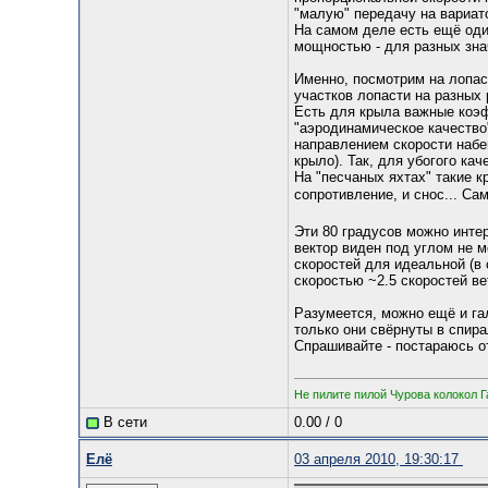
"малую" передачу на вариат
На самом деле есть ещё один
мощностью - для разных знач
Именно, посмотрим на лопаст
участков лопасти на разных 
Есть для крыла важные коэфф
"аэродинамическое качество
направлением скорости набе
крыло). Так, для убогого кач
На "песчаных яхтах" такие к
сопротивление, и снос... Са
Эти 80 градусов можно интер
вектор виден под углом не м
скоростей для идеальной (в 
скоростью ~2.5 скоростей вет
Разумеется, можно ещё и га
только они свёрнуты в спира
Спрашивайте - постараюсь о
Не пилите пилой Чурова колокол Г
В сети
0.00
/
0
Елё
03 апреля 2010, 19:30:17