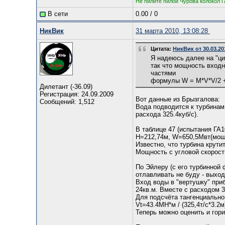
Не пилите пилой Чурова колокол Г
В сети
0.00
/
0
НикВик
31 марта 2010, 13:08:28
Цитата:
НикВик от 30.03.20
Я надеюсь далее на "ци
так что мощность входн
частями
формулы W = M*V*V/2 + Q
Дилетант (-36.09)
Регистрация: 24.09.2009
Вот данные из Брызгалова:
Сообщений: 1,512
Вода подводится к турбинам
расхода 325.4куб/с).
В таблице 47 (испытания ГА
Н=212,74м, W=650,5Мвт(мощн
Известно, что турбина крутит
Мощность с угловой скорост
По Эйлеру (с его турбинной
отлавливать не буду - выхо
Вход воды в "вертушку" при
24кв.м. Вместе с расходом 3
Для подсчёта тангенциально
Vt=43.4МН*м / (325,4т/с*3.2м
Теперь можно оценить и гори