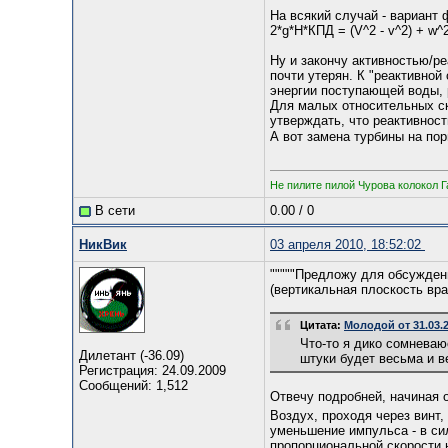
На всякий случай - вариант 
2*g*H*КПД = (V^2 - v^2) + w^
Ну и закончу активностью/ре
почти утерян. К "реактивной
энергии поступающей воды, 
Для малых относительных с
утверждать, что реактивнос
А вот замена турбины на по
Не пилите пилой Чурова колокол Г
В сети
0.00
/
0
НикВик
03 апреля 2010, 18:52:02
"""""Предложу для обсужден
(вертикальная плоскость вр
Цитата:
Молодой от 31.03.2
Что-то я дико сомневаю
Дилетант (-36.09)
штуки будет весьма и 
Регистрация: 24.09.2009
Сообщений: 1,512
Отвечу подробней, начиная
Воздух, проходя через винт,
уменьшение импульса - в сил
пропорциональной скорости 