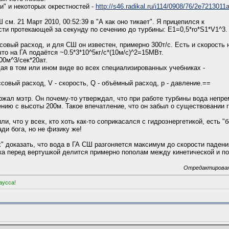
ки" и некоторых окрестностей -
http://s46.radikal.ru/i114/0908/76/2e7213011
см. 21 Март 2010, 00:52:39 в "А как оно тикает". Я прицепился к
ости протекающей за секунду по сечению до турбины: E1=0,5*ro*S1*V1^3.
овый расход, и для СШ он известен, примерно 300т/с. Есть и скорость н
то на ГА подаётся ~0.5*3*10^5кг/с*(10м/с)^2=15МВт.
00м^3/сек*20ат.
я в том или ином виде во всех специализированных учебниках -
совый расход, V - скорость, Q - объёмный расход, p - давление.==
ал мэтр. Он почему-то утверждал, что при работе турбины вода непрем
нию с высоты 200м. Такое впечатление, что он забыл о существовании г
ли, что у всех, кто хоть как-то соприкасался с гидроэнергетикой, есть 
ади бога, но не физику же!
 доказать, что вода в ГА СШ разгоняется максимум до скорости падени
ка перед вертушкой делится примерно пополам между кинетической и п
Отредактировано
аусса!