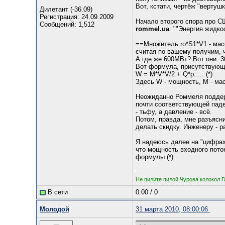
Вот, кстати, чертёж "вертуш
Дилетант (-36.09)
Регистрация: 24.09.2009
Начало второго спора про СШ 
Сообщений: 1,512
rommel.ua
: ""Энергия жидк
==Множитель ro*S1*V1 - масс
считая по-вашему получим, ч
А где же 600МВт? Вот они: 3
Вот формула, присутствующа
W = M*V*V/2 + Q*p..... (*)
Здесь W - мощность, M - мас
Неожиданно Роммеля поддерж
почти соответствующей паде
- тьфу, а давление - всё.
Потом, правда, мне разъясни
делать скидку. Инженеру - р
Я надеюсь далее на "цифрах"
что мощность входного пото
формулы (*).
Не пилите пилой Чурова колокол Г
В сети
0.00
/
0
Молодой
31 марта 2010, 08:00:06