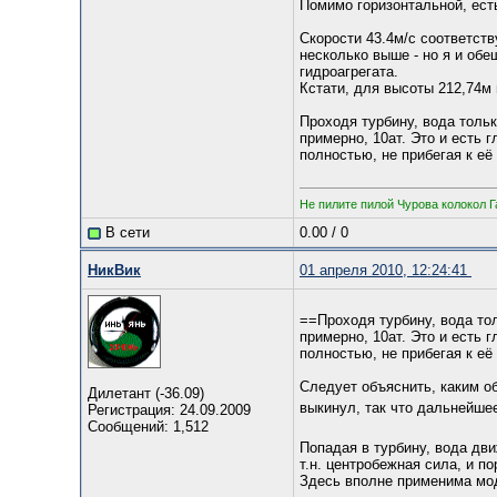
Помимо горизонтальной, есть
Скорости 43.4м/с соответств
несколько выше - но я и обе
гидроагрегата.
Кстати, для высоты 212,74м 
Проходя турбину, вода тольк
примерно, 10ат. Это и есть 
полностью, не прибегая к её
Не пилите пилой Чурова колокол Г
В сети
0.00
/
0
НикВик
01 апреля 2010, 12:24:41
==Проходя турбину, вода тол
примерно, 10ат. Это и есть 
полностью, не прибегая к её
Следует объяснить, каким об
Дилетант (-36.09)
выкинул, так что дальнейше
Регистрация: 24.09.2009
Сообщений: 1,512
Попадая в турбину, вода дв
т.н. центробежная сила, и п
Здесь вполне применима моди