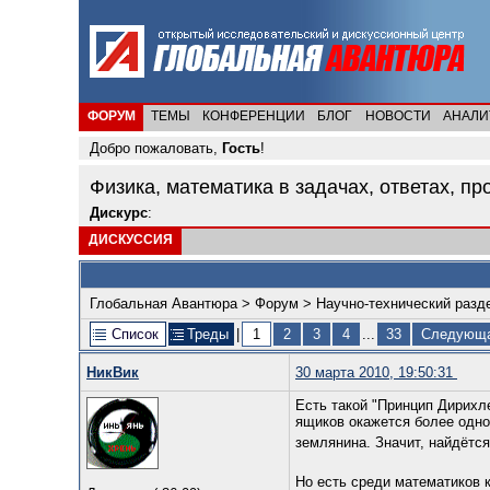
ФОРУМ
ТЕМЫ
КОНФЕРЕНЦИИ
БЛОГ
НОВОСТИ
АНАЛИ
Добро пожаловать,
Гость
!
Физика, математика в задачах, ответах, пр
Дискурс
:
ДИСКУССИЯ
Глобальная Авантюра
>
Форум
>
Научно-технический разд
Список
Треды
|
1
2
3
4
...
33
Следующа
НикВик
30 марта 2010, 19:50:31
Есть такой "Принцип Дирихл
ящиков окажется более одно
землянина. Значит, найдётс
Но есть среди математиков 