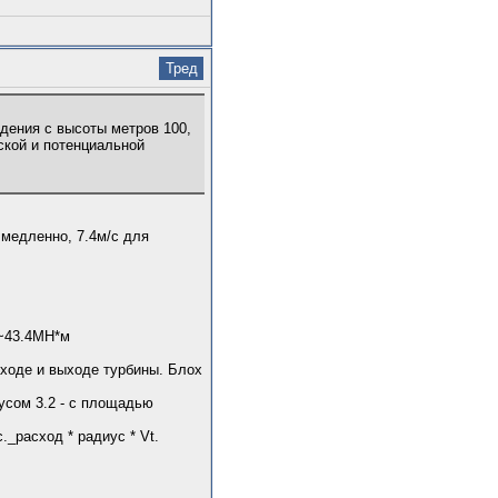
Тред
дения с высоты метров 100,
ской и потенциальной
 медленно, 7.4м/с для
 ~43.4МН*м
входе и выходе турбины. Блох
усом 3.2 - с площадью
_расход * радиус * Vt.