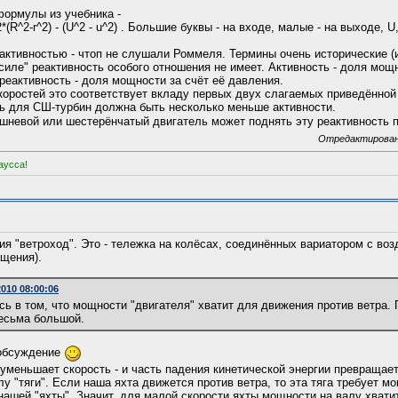
формулы из учебника -
2*(R^2-r^2) - (U^2 - u^2) . Большие буквы - на входе, малые - на выходе, 
активностью - чтоп не слушали Роммеля. Термины очень исторические (и
 силе" реактивность особого отношения не имеет. Активность - доля мощ
реактивность - доля мощности за счёт её давления.
коростей это соответствует вкладу первых двух слагаемых приведённо
ть для СШ-турбин должна быть несколько меньше активности.
ршневой или шестерёнчатый двигатель может поднять эту реактивность 
Отредактировано:
аусса!
ия "ветроход". Это - тележка на колёсах, соединённых вариатором с во
ащения).
010 08:00:06
сь в том, что мощности "двигателя" хватит для движения против ветра. 
весьма большой.
 обсуждение
 уменьшает скорость - и часть падения кинетической энергии превращает
у "тяги". Если наша яхта движется против ветра, то эта тяга требует мо
нашей "яхты". Значит, для малой скорости яхты мощности на валу хвати