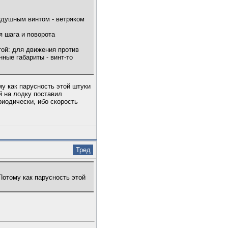
здушным винтом - ветряком
я шага и поворота
той: для движения против
нные габариты - винт-то
му как парусность этой штуки
й на лодку поставил
риодически, ибо скорость
Тред
Потому как парусность этой