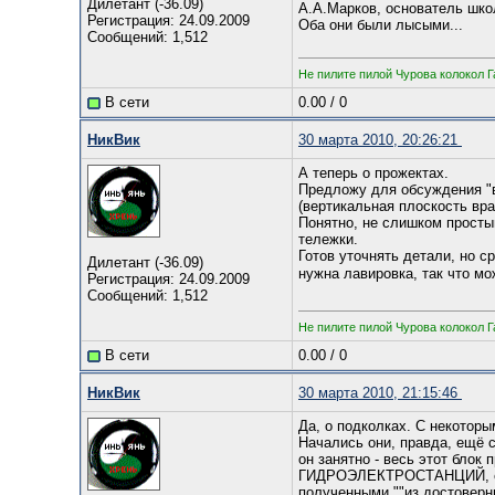
Дилетант (-36.09)
А.А.Марков, основатель шко
Регистрация: 24.09.2009
Оба они были лысыми...
Сообщений: 1,512
Не пилите пилой Чурова колокол Г
В сети
0.00
/
0
НикВик
30 марта 2010, 20:26:21
А теперь о прожектах.
Предложу для обсуждения "в
(вертикальная плоскость вр
Понятно, не слишком простым
тележки.
Готов уточнять детали, но 
Дилетант (-36.09)
нужна лавировка, так что м
Регистрация: 24.09.2009
Сообщений: 1,512
Не пилите пилой Чурова колокол Г
В сети
0.00
/
0
НикВик
30 марта 2010, 21:15:46
Да, о подколках. С некоторы
Начались они, правда, ещё с
он занятно - весь этот бло
ГИДРОЭЛЕКТРОСТАНЦИЙ, ес
полученными ""из достоверн