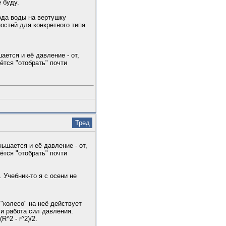
 буду.
ода воды на вертушку
остей для конкретного типа
ается и её давление - от,
ётся "отобрать" почти
Тред
ьшается и её давление - от,
ётся "отобрать" почти
 Учебник-то я с осени не
"колесо" на неё действует
 и работа сил давления.
^2 - r^2)/2.