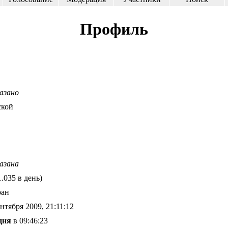
Профиль
азано
кой
азана
1.035 в день)
ран
нтября 2009, 21:11:12
дня
в 09:46:23