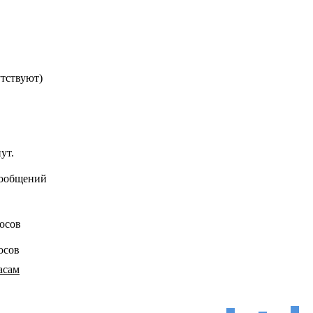
утствуют)
ут.
сообщений
осов
осов
асам