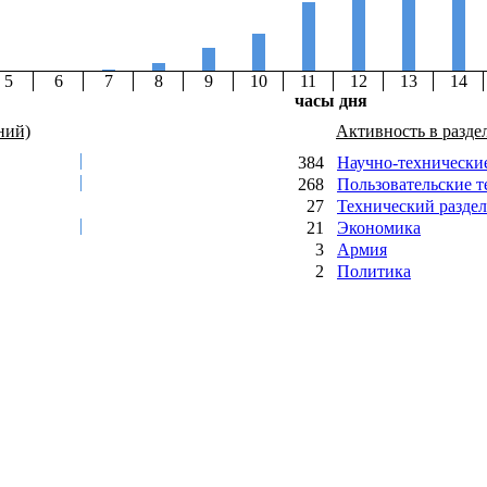
5
6
7
8
9
10
11
12
13
14
часы дня
ний)
Активность в разде
384
Научно-технически
268
Пользовательские 
27
Технический раздел
21
Экономика
3
Армия
2
Политика