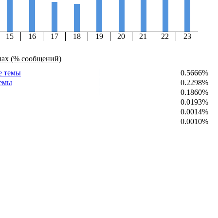
15
16
17
18
19
20
21
22
23
лах (% сообщений)
е темы
0.5666%
темы
0.2298%
0.1860%
0.0193%
0.0014%
0.0010%