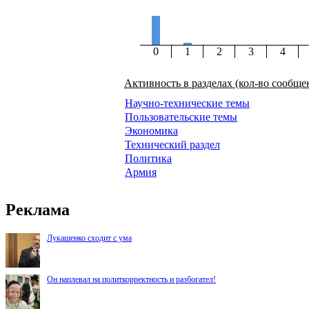
0
1
2
3
4
Активность в разделах (кол-во сообще
Научно-технические темы
Пользовательские темы
Экономика
Технический раздел
Политика
Армия
Реклама
Лукашенко сходит с ума
Он наплевал на политкорректность и разбогател!