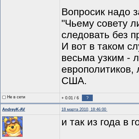
Вопросик надо з
"Чьему совету л
следовать без п
И вот в таком с
весьма узким - л
европолитиков, л
США.
Не в сети
+ 0.01
/
6
?
AndreyK-AV
18 марта 2010, 18:46:00
и так из года в г