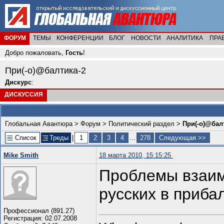
ФОРУМ
ТЕМЫ
КОНФЕРЕНЦИИ
БЛОГ
НОВОСТИ
АНАЛИТИКА
ПРА
Добро пожаловать,
Гость
!
При(-о)@балтика-2
Дискурс
:
ДИСКУССИЯ
Глобальная Авантюра
>
Форум
>
Политический раздел
>
При(-о)@бал
Список
Треды
|
1
2
3
4
...
278
Следующая >>
Mike Smith
18 марта 2010, 15:15:25
Проблемы взаим
русских в прибал
Профессионал (891.27)
Регистрация: 02.07.2008