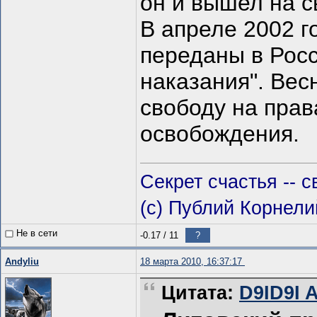
он и вышел на с
В апреле 2002 
переданы в Рос
наказания". Вес
свободу на прав
освобождения.
Секрет счастья -- с
(с) Публий Корнели
Не в сети
-0.17
/
11
?
Andyliu
18 марта 2010, 16:37:17
Цитата:
D9ID9I A