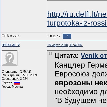
http://ru.delfi.l
turpotoka-iz-ros
Не в сети
+ 0.11
/
7
?
D9ID9I ALT2
18 марта 2010, 16:42:06
Цитата:
Venik от
Канцлер Герма
Евросоюз до
Специалист (275.42)
Регистрация: 25.03.2009
Сообщений: 3,224
еврозоны не
Страна:
Город: Москва
необходимо дл
"В будущем не