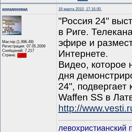
ахмадинежад
18 марта 2010, 17:16:00
"Россия 24" выс
в Риге. Телекан
эфире и размест
Мастер (1,996.49)
Регистрация: 07.05.2009
Сообщений: 7,217
Интернете.
Страна:
Видео, которое 
дня демонстрир
24", подвергает
Waffen SS в Лат
http://www.vesti
левохристианский 