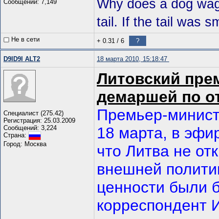
Why does a dog wag i
Сообщений: 7,149
tail. If the tail was 
Не в сети
+ 0.31
/
6
?
D9ID9I ALT2
18 марта 2010, 15:18:47
Литовский прем
демаршей по о
Премьер-минист
Специалист (275.42)
Регистрация: 25.03.2009
Сообщений: 3,224
18 марта, в эфир
Страна:
Город: Москва
что Литва не от
внешней политик
ценности были 
корреспондент 