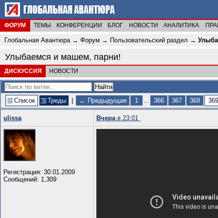
ФОРУМ
ТЕМЫ
КОНФЕРЕНЦИИ
БЛОГ
НОВОСТИ
АНАЛИТИКА
ПРА
Глобальная Авантюра
→
Форум
→
Пользовательский раздел
→
Улыба
Улыбаемся и машем, парни!
ДИСКУССИЯ
НОВОСТИ
Список
Треды
|
← Предыдущая
1
...
366
367
368
36
ulissa
Вчера
в 23:01
Регистрация: 30.01.2009
Сообщений: 1,309