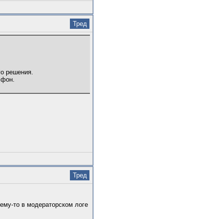
Тред
го решения.
 фон.
Тред
чему-то в модераторском логе