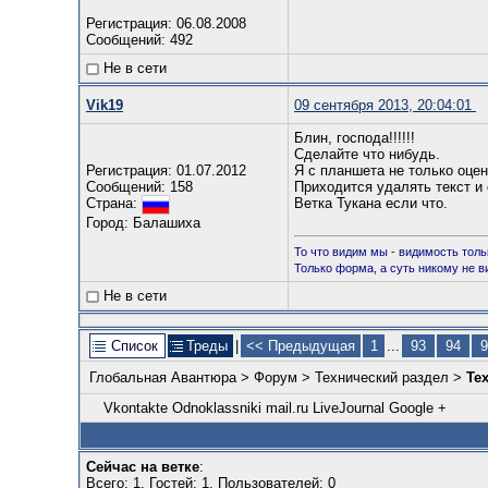
Регистрация: 06.08.2008
Сообщений: 492
Не в сети
Vik19
09 сентября 2013, 20:04:01
Блин, господа!!!!!!
Сделайте что нибудь.
Регистрация: 01.07.2012
Я с планшета не только оцен
Сообщений: 158
Приходится удалять текст и 
Ветка Тукана если что.
Страна:
Город: Балашиха
То что видим мы - видимость толь
Только форма, а суть никому не в
Не в сети
Список
Треды
|
<< Предыдущая
1
...
93
94
9
Глобальная Авантюра
>
Форум
>
Технический раздел
>
Те
Vkontakte
Odnoklassniki
mail.ru
LiveJournal
Google +
Сейчас на ветке
:
Всего: 1, Гостей: 1, Пользователей: 0