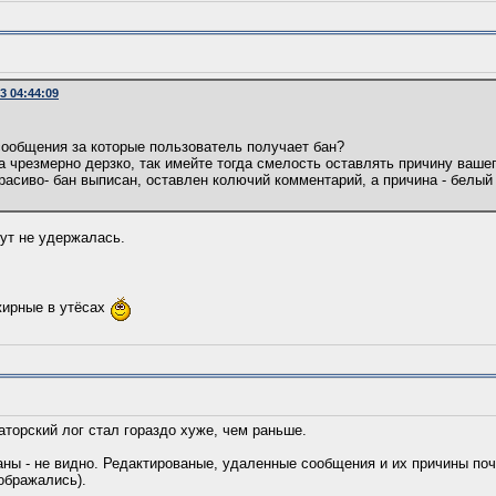
3 04:44:09
сообщения за которые пользователь получает бан?
а чрезмерно дерзко, так имейте тогда смелость оставлять причину ваше
расиво- бан выписан, оставлен колючий комментарий, а причина - белый
тут не удержалась.
жирные в утёсах
аторский лог стал гораздо хуже, чем раньше.
аны - не видно. Редактированые, удаленные сообщения и их причины по
ображались).