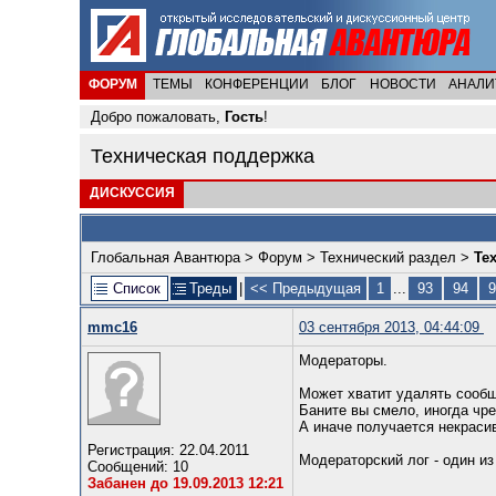
ФОРУМ
ТЕМЫ
КОНФЕРЕНЦИИ
БЛОГ
НОВОСТИ
АНАЛИ
Добро пожаловать,
Гость
!
Техническая поддержка
ДИСКУССИЯ
Глобальная Авантюра
>
Форум
>
Технический раздел
>
Те
Список
Треды
|
<< Предыдущая
1
...
93
94
9
mmc16
03 сентября 2013, 04:44:09
Модераторы.
Может хватит удалять сообщ
Баните вы смело, иногда чре
А иначе получается некрасив
Регистрация: 22.04.2011
Модераторский лог - один и
Сообщений: 10
Забанен до 19.09.2013 12:21