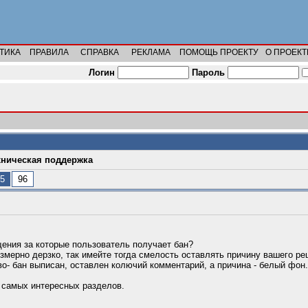
ТИКА
ПРАВИЛА
СПРАВКА
РЕКЛАМА
ПОМОЩЬ ПРОЕКТУ
О ПРОЕКТ
Логин
Пароль
хническая поддержка
5
96
ения за которые пользователь получает бан?
змерно дерзко, так имейте тогда смелость оставлять причину вашего ре
о- бан выписан, оставлен колючий комментарий, а причина - белый фон.
з самых интересных разделов.