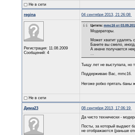
Не в сети
regina
04 сентября 2013, 21:26:08
Цитата:
mmc16 от 03.09.201
Модераторы.
Может хватит удалять 
Баните вы смело, иногд
Регистрация: 11.08.2009
А иначе получается нек
Сообщений: 4
...
Тыщу лет не выступала, но 
Поддерживаю Вас, mmc16.
Негоже робко прятать баны 
Не в сети
Дима23
08 сентября 2013, 17:06:19
Да чисто технически - модер
Посты, за который выдают б
не отображаются (раньше от