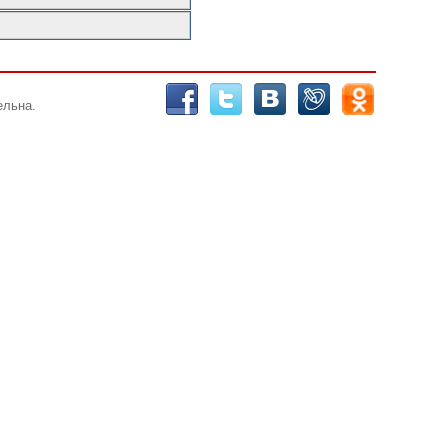
ельна.