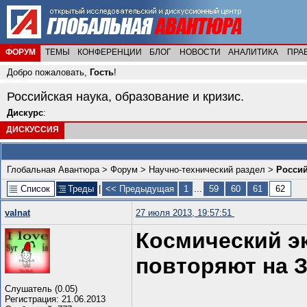
ФОРУМ
ТЕМЫ
КОНФЕРЕНЦИИ
БЛОГ
НОВОСТИ
АНАЛИТИКА
ПРА
Добро пожаловать,
Гость
!
Российская наука, образование и кризис.
Дискурс
:
ДИСКУССИЯ
Глобальная Авантюра
>
Форум
>
Научно-технический раздел
>
Россий
Список
Треды
|
<< Предыдущая
1
...
59
60
61
62
valnat
27 июля 2013, 19:57:51
Космический э
повторяют на 
Слушатель (0.05)
Регистрация: 21.06.2013