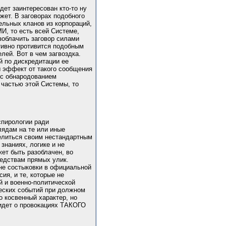
дет заинтересован кто-то ну
жет. В заговорах подобного
льных кланов из корпораций,
И, то есть всей Системе,
зоблачить заговор силами
тивно противится подобным
лей. Вот в чем загвоздка.
 по дискредитации ее
ы эффект от такого сообщения
 с обнародованием
 частью этой Системы, то
спирологии ради
лядам на те или иные
делиться своим нестандартным
знаниях, логике и не
жет быть разоблачен, во
редствам прямых улик.
не состыковки в официальной
ия, и те, которые не
й и военно-политической
ческих событий при должном
о косвенный характер, но
 идет о провокациях ТАКОГО