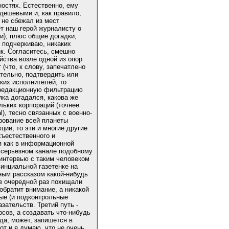
ностях. Естественно, ему
 дешевыми и, как правило,
 не сбежал из мест
ет наш герой журналисту о
ри), плюс общие догадки,
, подчеркиваю, никаких
ик. Согласитесь, смешно
йства возле одной из опор
 (что, к слову, запечатлено
ательно, подтвердить или
ких исполнителей, то
 редакционную фильтрацию
ка догадался, какова же
льких корпораций (точнее
l), тесно связанных с военно-
рование всей планеты
ии, то эти и многие другие
хъестественного и
я как в информационной
а серьезном канале подобному
 интервью с таким человеком
винциальной газетенке на
ным рассказом какой-нибудь
в очередной раз похищали
обратит внимание, а никакой
ные (и подконтрольные
зательств. Третий путь -
сов, а создавать что-нибудь
 да, может, запишется в
т и я думаю, что не очень.