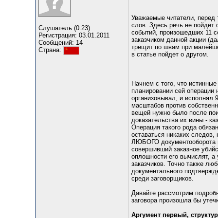
Уважаемые читатели, перед 
слов. Здесь речь не пойдет
Слушатель (0.23)
событий, произошедших 11 се
Регистрация: 03.01.2011
заказчиком данной акции (да
Сообщений: 14
трещит по швам при малейше
Страна:
в статье пойдет о другом.
Начнем с того, что истинные
планировании сей операции 
организовывал, и исполнял 9/
масштабов против собственно
вещей нужно было после пои
доказательства их вины - к
Операция такого рода обяза
оставаться никаких следов, 
ЛЮБОГО документооборота в 
совершивший заказное убийст
оплошности его вычислят, а
заказчиков. Точно также люб
документального подтвержде
среди заговорщиков.
Давайте рассмотрим подробн
заговора произошла бы утеч
Аргумент первый, структу