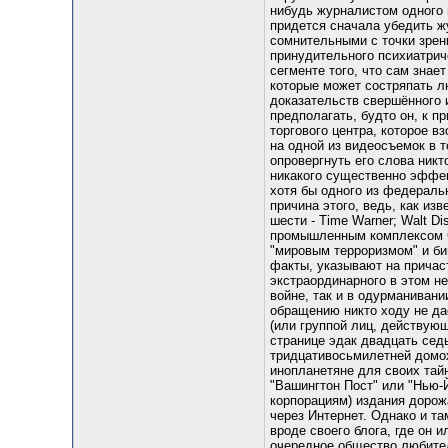
нибудь журналистом одного 
придется сначала убедить жу
сомнительными с точки зрен
принудительного психиатрич
сегменте того, что сам знае
которые может состряпать лю
доказательств свершённого и
предполагать, будто он, к п
торгового центра, которое в
на одной из видеосъемок в т
опровергнуть его слова никт
никакого существенно эффек
хотя бы одного из федераль
причина этого, ведь, как и
шести - Time Warner; Walt Di
промышленным комплексом С
"мировым терроризмом" и би
факты, указывают на причаст
экстраординарного в этом н
войне, так и в одурманивани
обращению никто ходу не да
(или группой лиц, действующ
странице эдак двадцать сед
тридцативосьмилетней домох
инопланетяне для своих тайн
"Вашингтон Пост" или "Нью-Й
корпорациям) издания дорожа
через Интернет. Однако и та
вроде своего блога, где он 
очередное общество любител