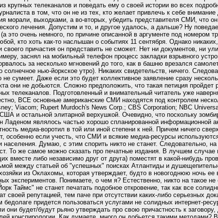
из крупных телеканалов и поведать ему о своей истории во всех подроб
рналиста в том, что он не из тех, кто желает привлечь к себе внимание
ия морали, выходками, а во-вторых, убедить представителя СМИ, что он
еского лечения. Допустим и то, и другое удалось, а дальше? Ну поведа
т (а это очень немного, по причине описанной в аргументе под номером т
бой, кто хоть как-то наслышан о событиях 11 сентября. Однако никаких
 своего причастия он представить не сможет. Нет ни документов, ни ул
римеру, заснял на мобильный телефон процесс закладки взрывного устро
зорвалось за несколько мгновений до того, как в башню врезался самолет
о солнечное нью-йоркское утро). Никаких свидетельств, ничего. Следов
о не сумеет. Даже если это будет коллективное заявление сразу несколь
та они не добьются. Сложно предположить, что такая петиция пройдет
ных телеканалов. Подготовленный и внимательный читатель уже наверня
звестно, ВСЕ основные американские СМИ находятся под контролем неско
sney; Viacom; Rupert Murdoch's News Corp.; CBS Corporation; NBC Universa
ША и остальной элитарной верхушкой. Очевидно, что поскольку зомби
н Ладеном являлось частью хорошо спланированной информационной акц
ность медиа-воротил в той или иной степени к ней. Причем ничего свер
ет, особенно если учесть, что СМИ и всякие медиа-ресурсы используютс
и населения. Думаю, с этим спорить никто не станет. Следовательно, н
ст. То же самое можно сказать про печатные издания. В лучшем случае
их вместе либо независимо друг от друга) поместят в какой-нибудь про
ьмой между статьей об "успешных" поисках Атлантиды и душещепитель
озяйки из Оклахомы, которая утверждает, будто в новогоднюю ночь ее 
ых экспериментов. Понимаете, о чем я? Естественно, никто на такое не 
орк Таймс" не станет печатать подобное откровение, так как все солид
т своей репутацией, тем паче при отсутствии каких-либо серьезных дока
м бедолаге придется пользоваться услугами не солидных интернет-ресур
или они будет/будут рьяно утверждать про свою причастность к заговору,
ей конспирологии. Как думаете, много он добьется такими методами? Во