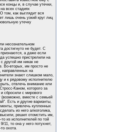
се концы и, в случае утечки,
 на всех стадиях
О том, как выглядит вся
ет лишь очень узкий круг лиц
бровольную утечку
или несознательном
а достигнуто не будет. С
 признаются, а даже если
года успешно пристрелили на
 с другой им никак не
. Во-вторых, им просто не
, направленных на
олнители знают слишком мало,
цу и к рядовому исполнителю
крыть, отвлечь внимание или
Стросс-Каном, которого за
 и сбросили с мирового
т (возможно, вместе с семьей
ай". Есть и другие варианты,
кументы, привлечь купленных
делать из него алкоголика,
овысили, решил отомстить им,
-то из исполнителей по той
/11, то она у него потухнет,
то охота.