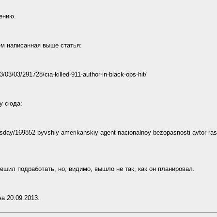
ению.
м написанная выше статья:
13/03/03/291728/cia-killed-911-author-in-black-ops-hit/
у сюда:
ewsday/169852-byvshiy-amerikanskiy-agent-nacionalnoy-bezopasnosti-avtor-rass
ешил подработать, но, видимо, вышло не так, как он планировал.
а 20.09.2013.