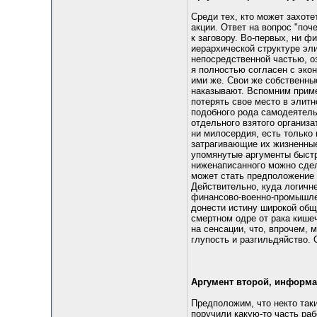
Среди тех, кто может захоте
акции. Ответ на вопрос "по
к заговору. Во-первых, ни 
иерархической структуре эл
непосредственной частью, о
я полностью согласен с экон
ими же. Свои же собственные
наказывают. Вспомним приме
потерять свое место в эли
подобного рода самодеятель
отдельного взятого организа
ни милосердия, есть только 
затрагивающие их жизненные
упомянутые аргументы быстр
ниженаписанного можно сдел
может стать предположение о
Действительно, куда логичне
финансово-военно-промышлен
донести истину широкой обще
смертном одре от рака кишеч
на сенсации, что, впрочем, 
глупость и разгильдяйство.
Аргумент второй, информ
Предположим, что некто так
поручили какую-то часть раб