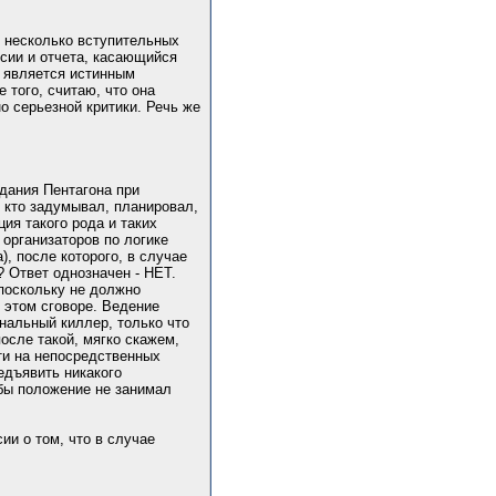
ь несколько вступительных
рсии и отчета, касающийся
о является истинным
 того, считаю, что она
 серьезной критики. Речь же
здания Пентагона при
 кто задумывал, планировал,
ция такого рода и таких
 организаторов по логике
, после которого, в случае
? Ответ однозначен - НЕТ.
 поскольку не должно
в этом сговоре. Ведение
нальный киллер, только что
осле такой, мягко скажем,
ти на непосредственных
редъявить никакого
 бы положение не занимал
и о том, что в случае