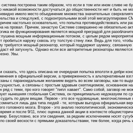
система построена таким образом, что если в том или ином сливе не бу
о никакой возможности достучаться до общественности нет и быть не мо
чевидно имело место объединение множества значительных сверхвлияте
тельства и спецслужб, с подконтрольными всей этой мегагруппировке СМ
ричем настолько основательно, что попытка противодействовать или ра
на на провал. Причем, зачастую Системе совершенно не обязательно ак
огика ее функционирования является мощной преградой для разоблачите
аглушена мощным информационным потоком, с целым рядом мероприятий
т пробиться наружу сквозь эту толстую стену лжи. Ведь для того, чтоб
у требуется мощный резонатор, который поддержит шумиху, связанную
даст ей затухнуть. Однако если все авторитетные резонаторы являются
езно. Увы.
 сказать, что здесь описана не очередная попытка вползти в дебри кон
омнения в официальной версии, а приверженность к альтернативным взг
язаны с параноидальным желанием видеть во всем заговоры, как-то вы
сущностью, а связаны с простым здравым скептицизмом, основанном на 
 ряд с теми, про кого говорят "пипл хавает". Само собой, заговор не мо
вует нынешняя глобальная Система, он принципиально недоказуем по с
 судить по двум вещам. Первое - это все чудовищные, многочисленные 
усомниться лишь два типа людей - те, которым выгодна официальная верс
го головного мозга. Второе - это анализ геополитической, экономическо
 время и после 9/11, плюс оценка данной акции в контексте общеистори
 мир. Безусловно, все эти сведения, за редким исключением носят сугуб
по своей вескости с прямыми доказательствами, тем более, когда речь