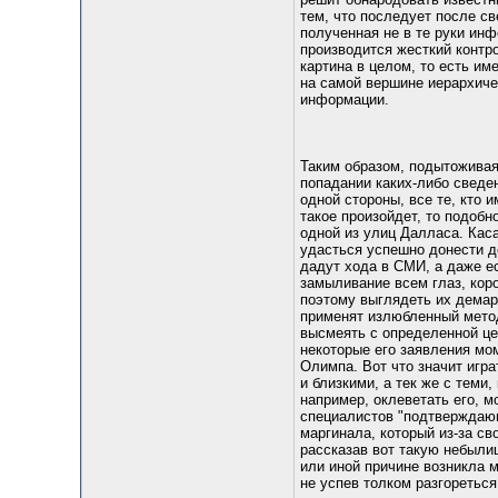
тем, что последует после св
полученная не в те руки инф
производится жесткий контро
картина в целом, то есть им
на самой вершине иерархиче
информации.
Таким образом, подытоживая
попадании каких-либо сведен
одной стороны, все те, кто 
такое произойдет, то подобн
одной из улиц Далласа. Каса
удасться успешно донести до
дадут хода в СМИ, а даже е
замыливание всем глаз, кор
поэтому выглядеть их демар
применят излюбленный метод 
высмеять с определенной це
некоторые его заявления мо
Олимпа. Вот что значит игра
и близкими, а тек же с теми
например, оклеветать его, 
специалистов "подтверждающ
маргинала, который из-за св
рассказав вот такую небылиц
или иной причине возникла мы
не успев толком разгореться