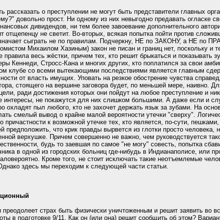
ть рассказать о преступлении не могут быть представители главных орг
чему?" довольно прост. Ни одному из них невыгодно предавать огласке 
финансовых дивидендов, ни тем более завоевание дополнительного автор
ит отщепенцу не светит. Во-вторых, всякая попытка пойти против сложи
значает сыграть не по правилам. Подчеркну, НЕ по ЗАКОНУ, а НЕ по П
омистом Михаилом Хазиным) закон не писан и границ нет, поскольку и т
 правила весь жёстки, причем тех, кто решит брыкаться и показывать з
ры Кеннеди, Стросс-Кана и многих других, кто поплатился за свои амби
тном клубе со всеми вытекающими последствиями является главным сд
ности от власть имущих. Уповать на резкое обострение чувства справе
тора, стоящего на вершине заговора будет, по меньшей мере, наивно. Дл
цели, ради достижения которых они пойдут на любое преступление и ник
 интересы, не покажутся для них слишком большими. А даже если и слу
о охладят пыл любого, кто не захочет держать язык за зубами. На осн
ать смелый вывод о крайне малой вероятности утечки "сверху". Логиче
 причастности к возможной утечке тех, кто является, по-сути, пешками
й предположить, что крик правды вырвется из глотки просто человека, 
ной верхушке. Причем совершенно не важно, чем руководствуется так
ственности, будь то заевшая по самое "не могу" совесть, попытка сбави
ника в одной из городских больниц где-нибудь в Индианаполисе, или пр
маловероятно. Кроме того, не стоит исключать такие неотъемлемые чел
 Однако здесь мы переходим к следующей части статьи.
ационный
и преодолеет страх быть физически уничтоженным и решит заявить во в
оты в подготовке 9/11. Как он (или она) решит сообщить об этом? Вариан