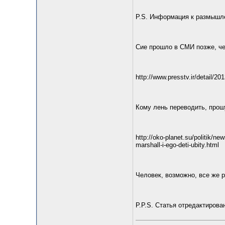
P.S. Информация к размышл
Сие прошло в СМИ позже, че
http://www.presstv.ir/detail/20
Кому лень переводить, прош
http://oko-planet.su/politik/n
marshall-i-ego-deti-ubity.html
Человек, возможно, все же р
P.P.S. Статья отредактирован