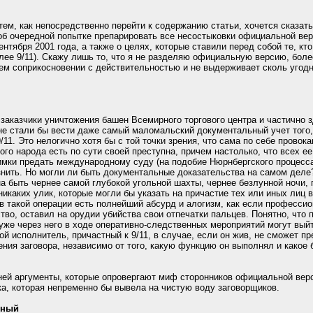
тем, как непосредственно перейти к содержанию статьи, хочется сказат
 об очередной попытке препарировать все несостыковки официальной ве
нтября 2001 года, а также о целях, которые ставили перед собой те, кт
лее 9/11). Скажу лишь то, что я не разделяю официальную версию, более
м соприкосновении с действительностью и не выдерживает сколь угодно
 заказчики уничтожения башен Всемирного торгового центра и частично 
не стали бы вести даже самый маломальский документальный учет того,
11. Это нелогично хотя бы с той точки зрения, что сама по себе провока
го народа есть по сути своей преступна, причем настолько, что всех ее
мки предать международному суду (на подобие Нюрнбергского процесса)
азнить. Но могли ли быть документальные доказательства на самом деле
на быть чернее самой глубокой угольной шахты, чернее безлунной ночи,
никаких улик, которые могли бы указать на причастие тех или иных лиц 
такой операции есть полнейший абсурд и алогизм, как если профессио
во, оставил на орудии убийства свои отпечатки пальцев. Понятно, что п
 уже через него в ходе оперативно-следственных мероприятий могут вый
ой исполнитель, причастный к 9/11, в случае, если он жив, не сможет п
ния заговора, независимо от того, какую функцию он выполнял и какое
ей аргументы, которые опровергают миф сторонников официальной верси
ка, которая непременно бы вывела на чистую воду заговорщиков.
рный