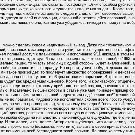
ершения самой акции, так сказать, постфактум. Этим способом рубятся в
ормация ничего конкретного и существенного не могла дать. Кроме того,
ль над тем, чтобы не оставлять следов и улик, о чем говорилось выше. 
еть доступ ко всей информации, связанной с готовящейся операцией, зна
ской лестницы, но они, как мы уже убедились, никогда не пойдут на до
, можно сделать совсем недвузначный вывод. Даже при сознательном 
ий, связанных с заговором не в те руки, никакого существенного эффект
имел полный доступ к планированию и исполнению 9/11 никогда в этом не
ого отщепенца ждет судьба одного президента, которого в ноябре 1963 
тельно пешек, то участь этих лиц с одной стороны будет аналогичной, а
 общественности свою правду. Во-первых, у них не будет доказательств
сли такое произойдет, то последует множество опровержений и действий
оче данная новость утонет в общем потоке информации. В-третьих, исп
ш будет как бредни умалишенного. Кроме того, и к элитарному отщепен
дискредитации, к которому прибегают всякий раз, когда нужно что-то с
лью. Касательно высшей когорты в статье уже был приведен пример со 
ментально поймали за попыткой надругаться над "несчастной" женщиной
ть не по правилам. Рядового же исполнителя скорее всего просто уберу
, кому он успел проговориться), устроив ему очередной "несчастный случ
мол, этот человек психически нездоров на что есть соответствующие до
их" диагноз, развязать против него целую информационную компанию, с
оей якобы обиды на начальство в какой-нибудь спецслужбе, где его не п
у. И так далее, и так далее. Автор статьи убежден, что даже если у кого
сль громогласно (возможно, инкогнито) заявить о своей причастности к 9
 от понимания всей бесплодности такой попытки. Да плюс ко всему жить-