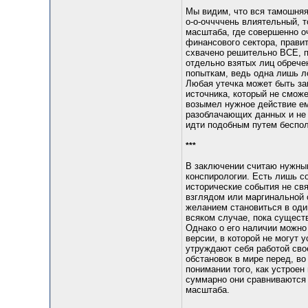
Мы видим, что вся тамошняя 
о-о-оччччень влиятельный, т
масштаба, где совершенно о
финансового сектора, прави
схвачено решительно ВСЕ, п
отдельно взятых лиц обрече
попыткам, ведь одна лишь л
Любая утечка может быть з
источника, который не сможе
возымел нужное действие ем
разоблачающих данных и не 
идти подобным путем беспол
***
В заключении считаю нужным
конспирологии. Есть лишь с
исторические события не св
взглядом или маргинальной 
желанием становиться в один
всяком случае, пока сущест
Однако о его наличии можно
версии, в которой не могут 
утруждают себя работой свое
обстановок в мире перед, во
понимании того, как устроен
суммарно они сравниваются 
масштаба.