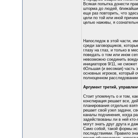
Всякая попытка донести пра
шторма до людей, ближайшие
еще раз повторить, что зде
цели по той или иной причин
целью наживы, я сознательно
Напоследок в этой части, и
среди заговорщиков, которые
глазу на глаз, и только в 
поведать о том или ином сег
невозможно соединить воеди
инициаторов 9/11, не сможет
бОльшая (и весомая) часть 
основных игроков, который о
полноценном расследовании 
Аргумент третий, управле
Стоит упомянуть о и том, ка
конспирация решает все, дей
планирования отдельно взят
решает свой узел задачи, с
каналы подчинения, когда ра
задействованы ли в ней кто-
могут знать друг друга и да
Само собой, такой формы и
последствиями. Правило знат
решит обнародовать известн