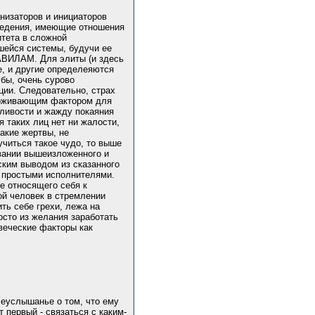
анизаторов и инициаторов
сведения, имеющие отношения
итета в сложной
вшейся системы, будучи ее
РАВИЛАМ. Для элиты (и здесь
е, и другие определеяются
убы, очень сурово
ции. Следовательно, страх
ерживающим фактором для
дливости и жажду покаяния
я таких лиц нет ни жалости,
акие жертвы, не
читься такое чудо, то выше
овании вышеизложенного и
ским выводом из сказанного
, простыми исполнителями.
не относящего себя к
ой человек в стремлении
ть себе грехи, лежа на
осто из желания заработать
овеческие факторы как
сеуслышанье о том, что ему
т первый - связаться с каким-