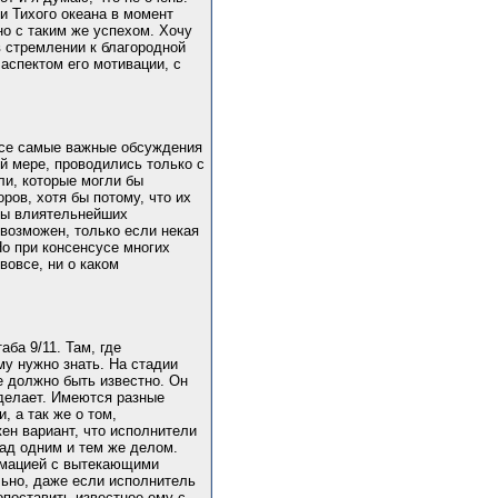
и Тихого океана в момент
о с таким же успехом. Хочу
в стремлении к благородной
аспектом его мотивации, с
 все самые важные обсуждения
ой мере, проводились только с
ли, которые могли бы
ров, хотя бы потому, что их
оны влиятельнейших
 возможен, только если некая
о при консенсусе многих
вовсе, ни о каком
ба 9/11. Там, где
му нужно знать. На стадии
е должно быть известно. Он
 делает. Имеются разные
 а так же о том,
жен вариант, что исполнители
над одним и тем же делом.
рмацией с вытекающими
льно, даже если исполнитель
опоставить известное ему с