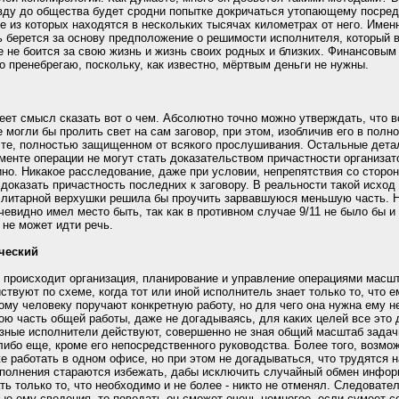
вду до общества будет сродни попытке докричаться утопающему посред
 из которых находятся в нескольких тысячах километрах от него. Именн
сь берется за основу предположение о решимости исполнителя, который 
е не боится за свою жизнь и жизнь своих родных и близких. Финансовым 
 пренебрегаю, поскольку, как известно, мёртвым деньги не нужны.
меет смысл сказать вот о чем. Абсолютно точно можно утверждать, что
 могли бы пролить свет на сам заговор, при этом, изобличив его в полн
месте, полностью защищенном от всякого прослушивания. Остальные дета
менте операции не могут стать доказательством причастности организато
но. Никакое расследование, даже при условии, непрепятствия со стор
 доказать причастность последних к заговору. В реальности такой исход
элитарной верхушки решила бы проучить зарвавшуюся меньшую часть. Н
чевидно имел место быть, так как в противном случае 9/11 не было бы и 
не может идти речь.
нческий
к происходит организация, планирование и управление операциями масшта
ствуют по схеме, когда тот или иной исполнитель знает только то, что е
ому человеку поручают конкретную работу, но для чего она нужна ему н
вою часть общей работы, даже не догадываясь, для каких целей все это
зные исполнители действуют, совершенно не зная общий масштаб задачи,
либо еще, кроме его непосредственного руководства. Более того, возмо
же работать в одном офисе, но при этом не догадываться, что трудятся 
сполнения стараются избежать, дабы исключить случайный обмен инфо
ь только то, что необходимо и не более - никто не отменял. Следовате
ые ему сведения, то поведать он сможет очень немногое, если сумеет с