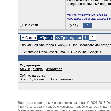
Современная Россия с плоск
везде прогрессивный подохо
Минусы от форумных невеж как ш
Ложь демагогов всегда сладка. П
Не в сети
+ 0.02
/
1
?
Список
Треды
|
<< Предыдущая
1
2
Глобальная Авантюра
>
Форум
>
Пользовательский разде
Vkontakte
Odnoklassniki
mail.ru
LiveJournal
Google +
Модераторы
:
Alex_B
,
Senya
,
Wrongman
Сейчас на ветке
:
Всего: 1, Гостей: 1, Пользователей: 0
Все права защищены и охраняются законом. © 2007-2013 Гл
При использовании любого материала любого автора с данно
Мнение администрации не обязательно совпадает с мнением 