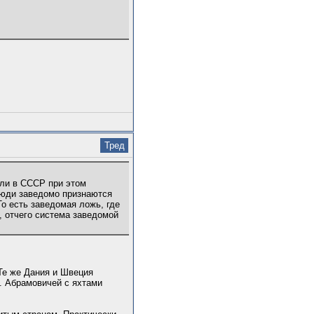
Тред
сли в СССР при этом
 люди заведомо признаются
То есть заведомая ложь, где
, отчего система заведомой
Те же Дания и Швеция
. Абрамовичей с яхтами