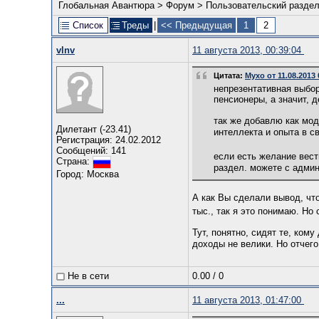
Глобальная Авантюра
>
Форум
>
Пользовательский разде
Список
Треды
|
<< Предыдущая
1
2
vlnv
11 августа 2013, 00:39:04
Цитата:
Мухо от 11.08.2013 
непрезентативная выбор
пенсионеры, а значит, 
так же добавлю как мод
Дилетант (-23.41)
интеллекта и опыта в с
Регистрация: 24.02.2012
Сообщений: 141
если есть желание вест
Страна:
раздел. можете с админ
Город: Москва
А как Вы сделали вывод, чт
тыс., так я это понимаю. Но 
Тут, понятно, сидят те, ком
доходы не велики. Но отчег
Не в сети
0.00
/
0
...
11 августа 2013, 01:47:00