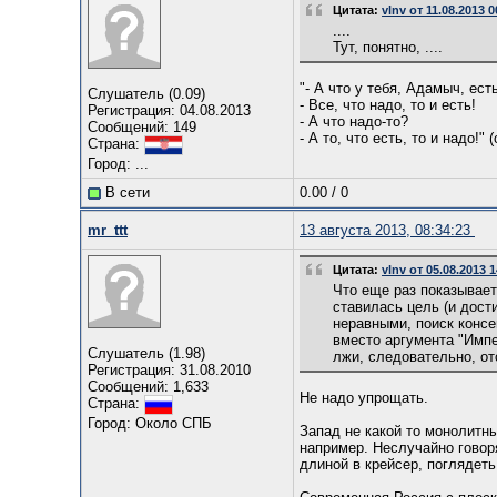
Цитата:
vlnv от 11.08.2013 0
....
Тут, понятно, ....
"- А что у тебя, Адамыч, ест
Слушатель (0.09)
- Все, что надо, то и есть!
Регистрация: 04.08.2013
- А что надо-то?
Сообщений: 149
- А то, что есть, то и надо!" (
Страна:
Город: ...
В сети
0.00
/
0
mr_ttt
13 августа 2013, 08:34:23
Цитата:
vlnv от 05.08.2013 
Что еще раз показывает
ставилась цель (и дост
неравными, поиск консе
вместо аргумента "Импе
Слушатель (1.98)
лжи, следовательно, от
Регистрация: 31.08.2010
Сообщений: 1,633
Не надо упрощать.
Страна:
Город: Около СПБ
Запад не какой то монолитн
например. Неслучайно говор
длиной в крейсер, поглядеть