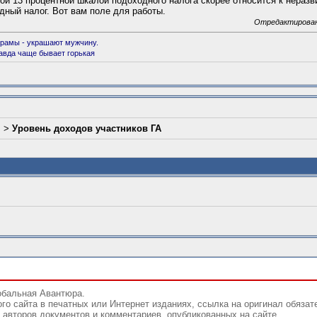
ой 13 процентной шкалой подоходного налога скорее относится к неразв
дный налог. Вот вам поле для работы.
Отредактировано:
рамы - украшают мужчину.
равда чаще бывает горькая
л
>
Уровень доходов участников ГА
обальная Авантюра.
го сайта в печатных или Интернет изданиях, ссылка на оригинал обязат
авторов документов и комментариев, опубликованных на сайте.