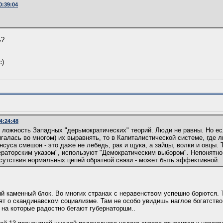
0:39:04
ь?
с)
14:24:48
 ложность Западных "дерьмократических" теорий. Люди не равны. Но е
игалась во многом) их выравнять, то в Капиталистической системе, где
нсуса смешон - это даже не лебедь, рак и щука, а зайцы, волки и овцы. 
раторским указом", используют "Демократическим выбором". Непонятно
сутствия нормальных цепей обратной связи - может быть эффективной.
ый каменный блок. Во многих странах с неравенством успешно борются. 
ят о скандинавском социализме. Там не особо увидишь наглое богатство
 на которые радостно бегают губернаторши..