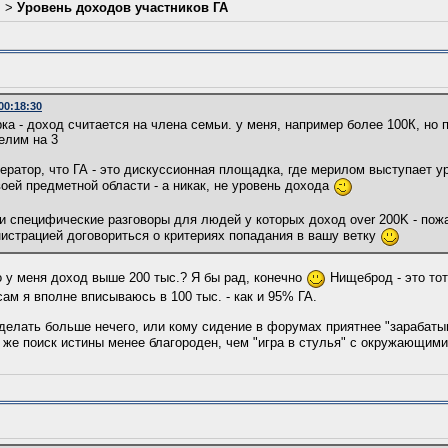
л
>
Уровень доходов участников ГА
00:18:30
ка - доход считается на члена семьи. у меня, например более 100К, но 
делим на 3
ератор, что ГА - это дискуссионная площадка, где мерилом выступает у
воей предметной области - а никак, не уровень дохода
и специфические разговоры для людей у которых доход over 200K - пожа
истрацией договориться о критериях попадания в вашу ветку
о у меня доход выше 200 тыс.? Я бы рад, конечно
Нищеброд - это тот
сам я вполне вписываюсь в 100 тыс. - как и 95% ГА.
у делать больше нечего, или кому сидение в форумах приятнее "зарабаты
о же поиск истины менее благороден, чем "игра в стулья" с окружающим