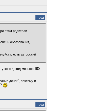
Тред
при этом родители
ровень образования,
луйста, есть авторский
, у кого доход меньше 150
вания денег", поэтому и
и?
Тред