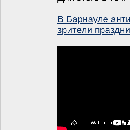
В Барнауле ант
зрители праздн