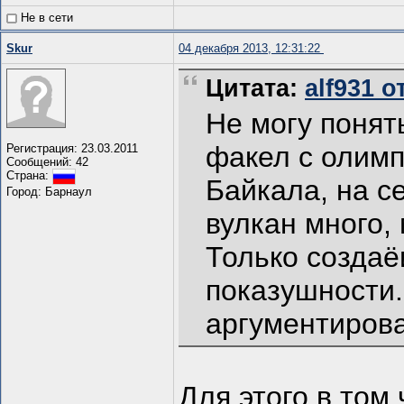
Не в сети
Skur
04 декабря 2013, 12:31:22
Цитата:
alf931 о
Не могу понят
факел с олимп
Регистрация: 23.03.2011
Сообщений: 42
Страна:
Байкала, на с
Город: Барнаул
вулкан много, 
Только создаё
показушности
аргументирова
Для этого в том 