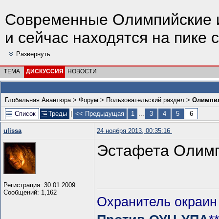
Современные Олимпийские 
и сейчас находятся на пике 
Развернуть
ТЕМА
ДИСКУССИЯ
НОВОСТИ
Глобальная Авантюра
>
Форум
>
Пользовательский раздел
>
Олимпиа
Список
Треды
|
<< Предыдущая
1
...
3
4
5
6
ulissa
24 ноября 2013, 00:35:16
Эстафета Олимпи
Регистрация: 30.01.2009
Сообщений: 1,162
Охранитель окраин 