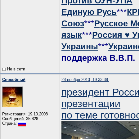
Против ОУН-УПА
*
Единую Русь
***
КР
Союз
***
Русское М
язык
***
Россия ♥ У
Украины
***
Украин
поддержка В.В.П.
Не в сети
Спокойный
28 ноября 2013, 19:33:38
президент Росс
презентации
по теме готовно
Регистрация: 19.10.2008
Сообщений: 35,828
Страна: