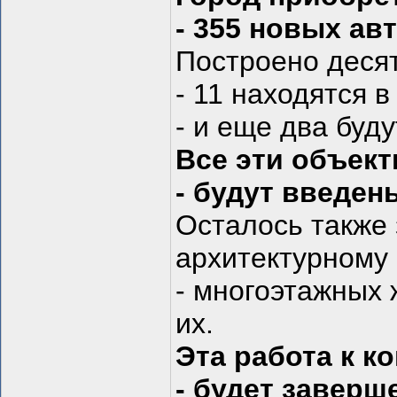
- 355 новых ав
Построено деся
- 11 находятся 
- и еще два буд
Все эти объек
- будут введен
Осталось также
архитектурному
- многоэтажных
их.
Эта работа к к
- будет заверш