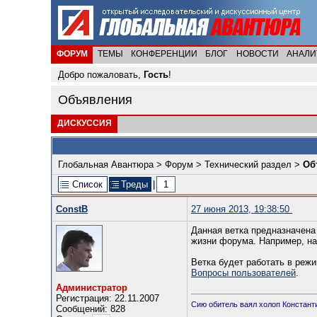
ФОРУМ
ТЕМЫ
КОНФЕРЕНЦИИ
БЛОГ
НОВОСТИ
АНАЛИ
Добро пожаловать,
Гость
!
Объявления
ДИСКУССИЯ
Глобальная Авантюра
>
Форум
>
Технический раздел
>
Об
Список
Треды
|
1
ConstB
27 июня 2013, 19:38:50
Данная ветка предназначен
жизни форума. Например, на
Ветка будет работать в режи
Вопросы пользователей
.
Администратор
Регистрация: 22.11.2007
Сию обитель ваял холоп Константин
Сообщений: 828