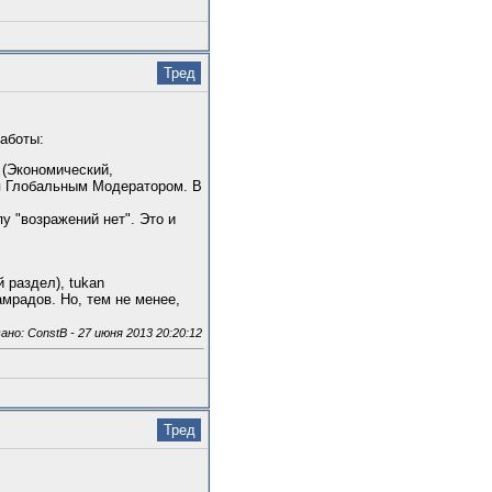
Тред
работы:
 (Экономический,
ся Глобальным Модератором. В
у "возражений нет". Это и
 раздел), tukan
амрадов. Но, тем не менее,
о: ConstB - 27 июня 2013 20:20:12
Тред