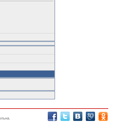
ельна.