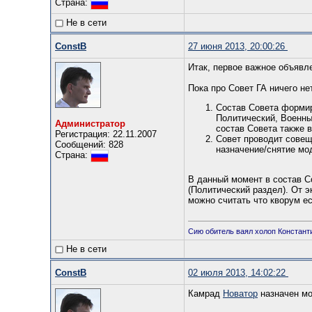
Страна:
Не в сети
ConstB
27 июня 2013, 20:00:26
Итак, первое важное объявл
Пока про Совет ГА ничего н
Состав Совета формир
Политический, Военны
Администратор
состав Совета также 
Регистрация: 22.11.2007
Совет проводит совещ
Сообщений: 828
назначение/снятие мо
Страна:
В данный момент в состав Со
(Политический раздел). От э
можно считать что кворум ес
Сию обитель ваял холоп Константин
Не в сети
ConstB
02 июля 2013, 14:02:22
Камрад
Новатор
назначен мо