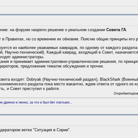
ение: на форуме назрело решение о реальном создании
Совета ГА
.
ет в Правилах, но со временем их обновим. Поясню общие принципы его 
уется из наиболее уважаемых камрадов, по одному от каждого раздела
й, Научно-технический). Каждый камрад, входящий в Совет, назначает
входят администраторы.
ания и принимает административно-управленческие решения, по принцип
дераторов, предложение тематик обсуждения и прочее.
вета входят: Dobryak (Научно-технический раздел), BlackShark (Военный
кономического раздела пока место вакантно, ждем ответа от одного из к
ть, и Совет приступил к работе.
Отредактирован
 дрянно и ленно, за что и был бит плетьми...
дератором ветки "Ситуация в Сирии".