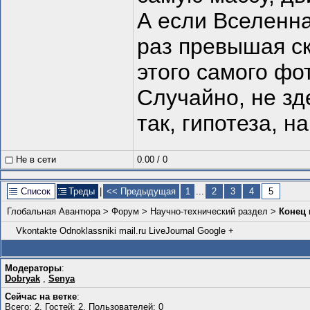
А если Вселенна
раз превышая ск
этого самого фо
Случайно, не зд
так, гипотеза, н
Не в сети
0.00
/
0
Список
Треды
|
<< Предыдущая
1
...
2
3
4
5
Глобальная Авантюра
>
Форум
>
Научно-технический раздел
>
Конец 
Vkontakte
Odnoklassniki
mail.ru
LiveJournal
Google +
Модераторы
:
Dobryаk
,
Senya
Сейчас на ветке
:
Всего: 2, Гостей: 2, Пользователей: 0