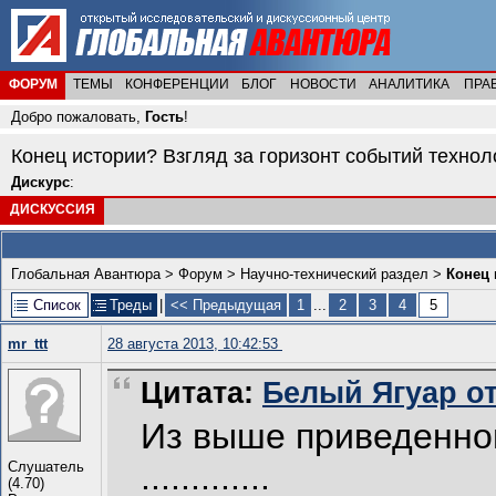
ФОРУМ
ТЕМЫ
КОНФЕРЕНЦИИ
БЛОГ
НОВОСТИ
АНАЛИТИКА
ПРА
Добро пожаловать,
Гость
!
Конец истории? Взгляд за горизонт событий технол
Дискурс
:
ДИСКУССИЯ
Глобальная Авантюра
>
Форум
>
Научно-технический раздел
>
Конец 
Список
Треды
|
<< Предыдущая
1
...
2
3
4
5
mr_ttt
28 августа 2013, 10:42:53
Цитата:
Белый Ягуар от 
Из выше приведенног
.............
Слушатель
(4.70)