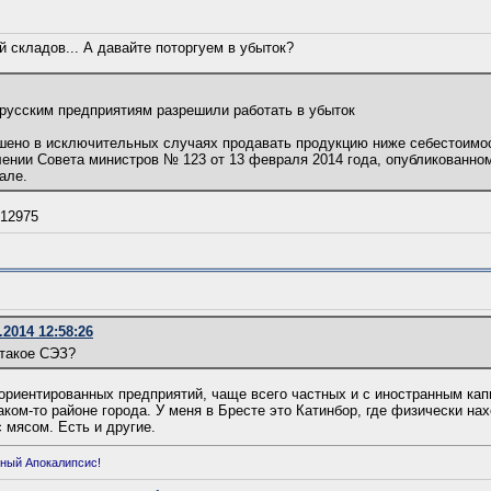
й складов... А давайте поторгуем в убыток?
русским предприятиям разрешили работать в убыток
шено в исключительных случаях продавать продукцию ниже себестоимос
лении Совета министров № 123 от 13 февраля 2014 года, опубликованно
але.
/12975
.2014 12:58:26
 такое СЭЗ?
ориентированных предприятий, чаще всего частных и с иностранным кап
аком-то районе города. У меня в Бресте это Катинбор, где физически на
 мясом. Есть и другие.
ный Апокалипсис!