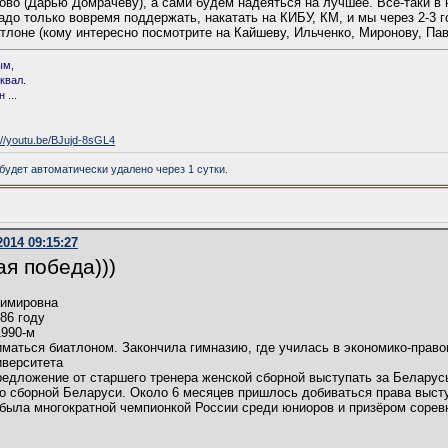
во (Дарью Домрачеву), а сами будем надеяться на лучшее. Всё-таки в 
до только вовремя поддержать, накатать на КИБУ, КМ, и мы через 2-3 г
тлоне (кому интересно посмотрите на Кайшеву, Ильченко, Миронову, Пав
ым,
квал.
 ...
://youtu.be/BJujd-8sGL4
удет автоматически удалено через 1 сутки.
2014 09:15:27
я победа)))
димировна
86 году
1990-м
иматься биатлоном. Закончила гимназию, где училась в экономико-право
иверситета
редложение от старшего тренера женской сборной выступать за Беларус
о сборной Беларуси. Около 6 месяцев пришлось добиваться права высту
была многократной чемпионкой России среди юниоров и призёром сорев