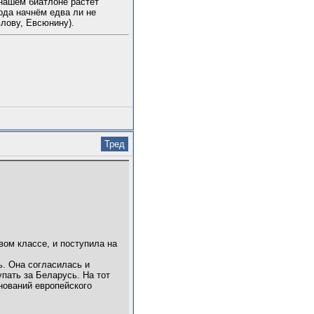
нашем биатлоне растёт
ода начнём едва ли не
лову, Евсюнину).
Тред
вом классе, и поступила на
ь. Она согласилась и
пать за Беларусь. На тот
нований европейского