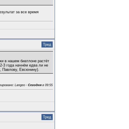
езультат за все время
Тред
ки в нашем биатлоне растёт
2-3 года начнём едва ли не
, Павлову, Евсюнину).
ировано: Langeo -
Сегодня
в 09:55
Тред