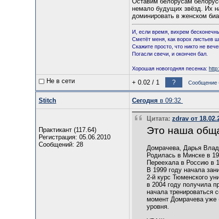
Оставим белорусам белорусо
немало будущих звёзд. Их на
доминировать в женском биа
И, если время, вихрем бесконечн
Сметёт меня, как ворох листьев ш
Скажите просто, что никто не вечен
Погасли свечи, и окончен бал.
Хорошая новогодняя песенка:
http
Не в сети
+ 0.02
/
1
?
Сообщение б
Stitch
Сегодня
в 09:32
Цитата:
zdrav от 18.02.
Это наша обща
Практикант (117.64)
Регистрация: 05.06.2010
Сообщений: 28
Домрачева, Дарья Вла
Родилась в Минске в 19
Переехала в Россию в 
В 1999 году начала зан
2-й курс Тюменского ун
в 2004 году получила п
начала тренироваться с
момент Домрачева уже 
уровня.