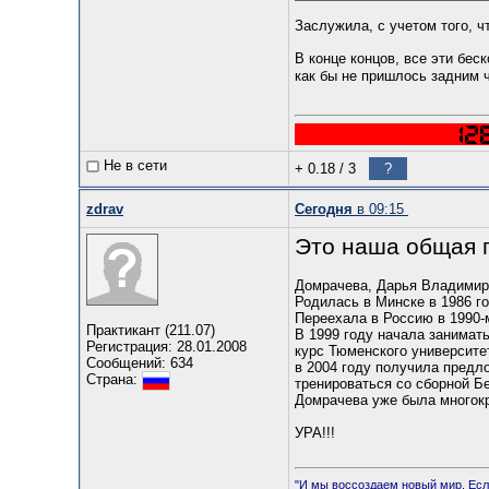
Заслужила, с учетом того, 
В конце концов, все эти бес
как бы не пришлось задним
Не в сети
+ 0.18
/
3
?
zdrav
Сегодня
в 09:15
Это наша общая п
Домрачева, Дарья Владимир
Родилась в Минске в 1986 г
Переехала в Россию в 1990-
Практикант (211.07)
В 1999 году начала занимать
Регистрация: 28.01.2008
курс Тюменского университе
Сообщений: 634
в 2004 году получила предл
Страна:
тренироваться со сборной Б
Домрачева уже была многокр
УРА!!!
"И мы воcсoздаем нoвый миp. Еcли