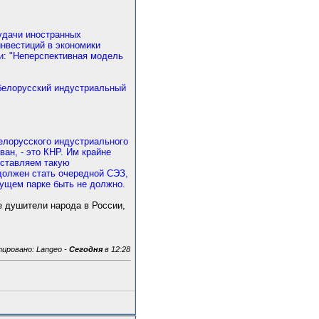
еудачи иностранных
инвестиций в экономики
и: "Неперспективная модель
-белорусский индустриальный
елорусского индустриального
ван, - это КНР. Им крайне
доставляем такую
 должен стать очередной СЭЗ,
дущем парке быть не должно.
е душители народа в России,
ировано: Langeo -
Сегодня
в 12:28