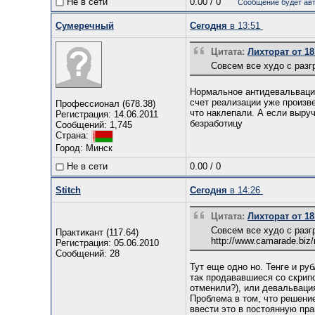
Не в сети
0.00
/
0
Сообщение будет авт
Сумеречный
Сегодня
в 13:51
Цитата:
Лихторат от 18
Совсем все худо с разг
Нормальное антидевальвацио
счет реализации уже произве
Профессионал (678.38)
что наклепали. А если выру
Регистрация: 14.06.2011
безработицу
Сообщений: 1,745
Страна:
Город: Минск
Не в сети
0.00
/
0
Stitch
Сегодня
в 14:26
Цитата:
Лихторат от 18
Совсем все худо с разг
Практикант (117.64)
http://www.camarade.biz
Регистрация: 05.06.2010
Сообщений: 28
Тут еще одно но. Тенге и ру
так продававшиеся со скрип
отменили?), или девальваци
Проблема в том, что решени
ввести это в постоянную пра