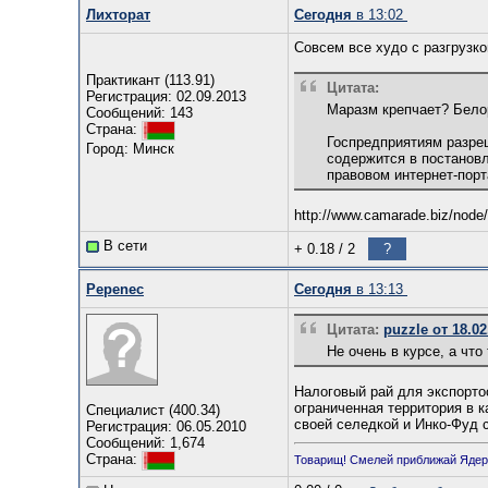
Лихторат
Сегодня
в 13:02
Совсем все худо с разгрузко
Практикант (113.91)
Цитата:
Регистрация: 02.09.2013
Маразм крепчает? Бело
Сообщений: 143
Страна:
Госпредприятиям разре
Город: Минск
содержится в постанов
правовом интернет-порт
http://www.camarade.biz/node
В сети
+ 0.18
/
2
?
Pepenec
Сегодня
в 13:13
Цитата:
puzzle от 18.02
Не очень в курсе, а что
Налоговый рай для экспорто
ограниченная территория в к
Специалист (400.34)
своей селедкой и Инко-Фуд с
Регистрация: 06.05.2010
Сообщений: 1,674
Страна:
Товарищ! Смелей приближай Ядер