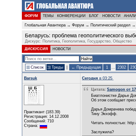
ФОРУМ
ТЕМЫ
КОНФЕРЕНЦИИ
БЛОГ
НОВОСТИ
АНАЛ
Глобальная Авантюра
→
Форум
→
Политический раздел
Беларусь: проблема геополитического выб
Дискурс: Политика, Геополитика, Государство, Общество
ДИСКУССИЯ
НОВОСТИ
Список
Треды
|
← Предыдущая
1
...
2302
23
Barsuk
Сегодня
в 03:25
Цитата:
Samogon от 17.
Биатлонистке Дарье До
Об этом сообщает прес
Дарья Домрачева победи
Практикант (183.39)
Тину Экхофф.
Регистрация: 14.12.2008
Сообщений: 710
Читать полностью: http:
Страна:
Заслужила?