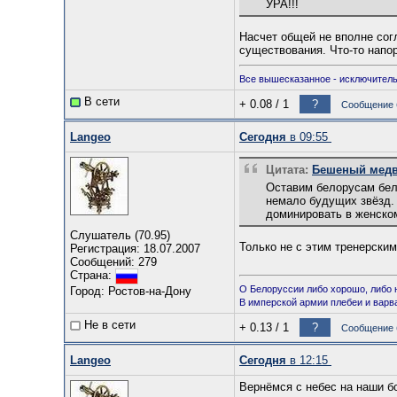
УРА!!!
Насчет общей не вполне сог
существования. Что-то напор
Все вышесказанное - исключитель
В сети
+ 0.08
/
1
?
Сообщение б
Langeo
Сегодня
в 09:55
Цитата:
Бешеный медве
Оставим белорусам бел
немало будущих звёзд. 
доминировать в женском
Слушатель (70.95)
Только не с этим тренерским
Регистрация: 18.07.2007
Сообщений: 279
Страна:
О Белоруссии либо хорошо, либо 
Город: Ростов-на-Дону
В имперской армии плебеи и варв
Не в сети
+ 0.13
/
1
?
Сообщение б
Langeo
Сегодня
в 12:15
Вернёмся с небес на наши б