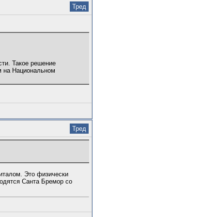
Тред
ти. Такое решение
м на Национальном
Тред
италом. Это физически
ходятся Санта Бремор со