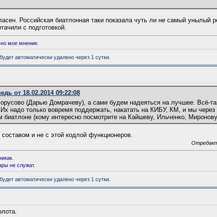
ласен. Российская биатлонная таки показала чуть ли не самый унылый р
тачили с подготовкой.
но мое мнение.
удет автоматически удалено через 1 сутки.
дь от 18.02.2014 09:22:08
орусово (Дарью Домрачеву), а сами будем надеяться на лучшее. Всё-та
Их надо только вовремя поддержать, накатать на КИБУ, КМ, и мы через 
 биатлоне (кому интересно посмотрите на Кайшеву, Ильченко, Миронову
 составом и не с этой кодлой функционеров.
Отредакт
никак.
ары не служат.
удет автоматически удалено через 1 сутки.
олота.