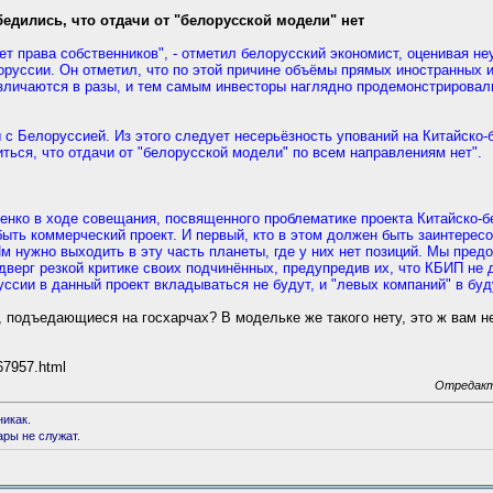
едились, что отдачи от "белорусской модели" нет
ет права собственников", - отметил белорусский экономист, оценивая н
оруссии. Он отметил, что по этой причине объёмы прямых иностранных 
зличаются в разы, и тем самым инвесторы наглядно продемонстрировал
 с Белоруссией. Из этого следует несерьёзность упований на Китайско
ться, что отдачи от "белорусской модели" по всем направлениям нет".
нко в ходе совещания, посвященного проблематике проекта Китайско-б
быть коммерческий проект. И первый, кто в этом должен быть заинтересо
Им нужно выходить в эту часть планеты, где у них нет позиций. Мы пре
дверг резкой критике своих подчинённых, предупредив их, что КБИП не
ссии в данный проект вкладываться не будут, и "левых компаний" в бу
, подъедающиеся на госхарчах? В модельке же такого нету, это ж вам н
67957.html
Отредакт
никак.
ары не служат.