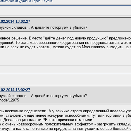
оматически удалено через 1 сутки.
.02.2014 13:02:27
рузкой складов... А давайте поторгуем в убыток?
нное решение. Вместо "дайте денег под новую продукцию" предложено 
денной. То есть массированного кредитования не предполагается, а хот
чки на всех не будет хватать, можно будет по Мясниковичу выходить на
.02.2014 13:02:27
рузкой складов... А давайте поторгуем в убыток?
/node/12975
бль несколько подешевели. А у зайчика строго определенный целевой ур
ом, становятся еще менее конкурентоспособными. Тут или торговля в уб
я. Девальвацию власти РБ категорически отменили.
е с очень краткосрочным положительным эффектом - разгрузить склады,
ктику, то валюта не только не придет, а начнет уходить со все большей 