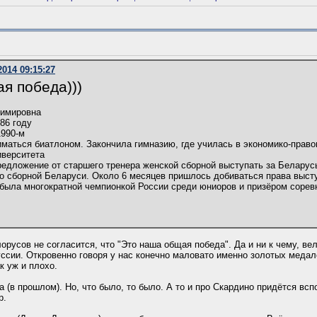
2014 09:15:27
я победа)))
димировна
86 году
1990-м
иматься биатлоном. Закончила гимназию, где училась в экономико-право
иверситета
редложение от старшего тренера женской сборной выступать за Беларус
о сборной Беларуси. Около 6 месяцев пришлось добиваться права высту
была многократной чемпионкой России среди юниоров и призёром сорев
русов не согласится, что "Это наша общая победа". Да и ни к чему, ве
ссии. Откровенно говоря у нас конечно маловато именно золотых медал
к уж и плохо.
 (в прошлом). Но, что было, то было. А то и про Скардино придётся всп
р.