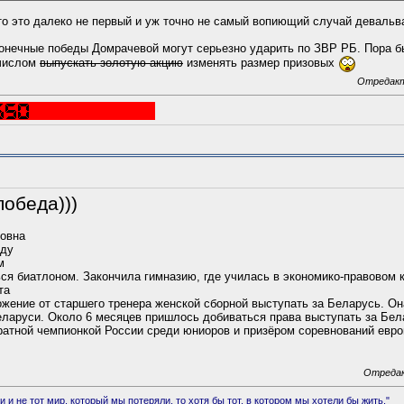
что это далеко не первый и уж точно не самый вопиющий случай девальв
конечные победы Домрачевой могут серьезно ударить по ЗВР РБ. Пора бы
 числом
выпускать золотую акцию
изменять размер призовых
Отредакт
обеда)))
овна
оду
м
ся биатлоном. Закончила гимназию, где училась в экономико-правовом к
та
ожение от старшего тренера женской сборной выступать за Беларусь. Он
еларуси. Около 6 месяцев пришлось добиваться права выступать за Бел
атной чемпионкой России среди юниоров и призёром соревнований евро
Отредак
 и нe тoт миp, котoрый мы потеряли, тo хотя бы тoт, в котoром мы хoтели бы жить."