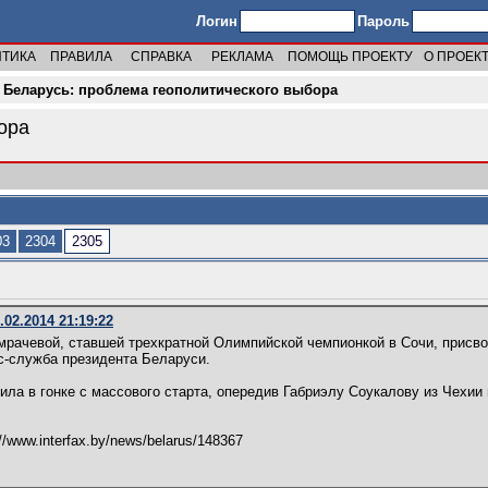
Логин
Пароль
ИТИКА
ПРАВИЛА
СПРАВКА
РЕКЛАМА
ПОМОЩЬ ПРОЕКТУ
О ПРОЕК
→
Беларусь: проблема геополитического выбора
ора
03
2304
2305
02.2014 21:19:22
мрачевой, ставшей трехкратной Олимпийской чемпионкой в Сочи, присво
с-служба президента Беларуси.
ла в гонке с массового старта, опередив Габриэлу Соукалову из Чехии
//www.interfax.by/news/belarus/148367