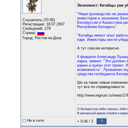
Экономист: Китайцы уже уб
"Наше руководство не уважа
инвесторов в экономику Бел
Слушатель (70.95)
Белоруссии и Казахстана ра
Регистрация: 18.07.2007
Республики Беларусь".
Сообщений: 279
Страна:
"Китайцы имеют опыт работы
Город: Ростов-на-Дону
парк. Инвесторы могли убеди
А тут совсем интересно.
4 февраля Александр Лукаше
парка, заявил: "Это должен 
важен и нужен этот проект. 
возможность". Лукашенко по
средства госбюджета Белору
Шо за такие левые компании
тут все по справедливости.
http://www.regnum.ru/news/17
О Белоруссии либо хорошо, либо 
В имперской армии плебеи и варв
Не в сети
+ 0.06
/
2
?