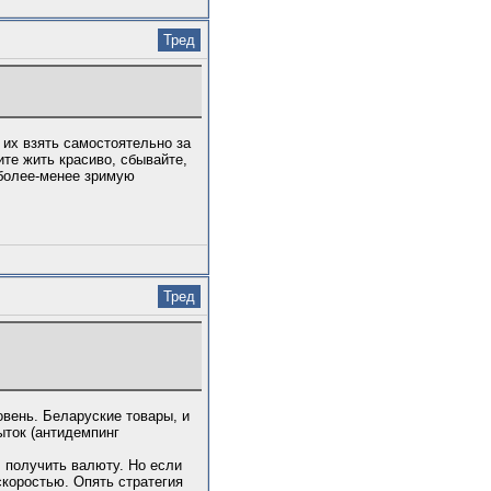
Тред
их взять самостоятельно за
ите жить красиво, сбывайте,
 более-менее зримую
Тред
овень. Беларуские товары, и
ыток (антидемпинг
 получить валюту. Но если
скоростью. Опять стратегия