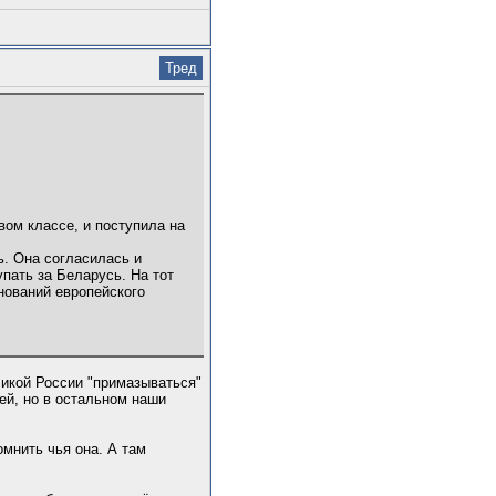
Тред
вом классе, и поступила на
ь. Она согласилась и
пать за Беларусь. На тот
нований европейского
ликой России "примазываться"
ей, но в остальном наши
омнить чья она. А там