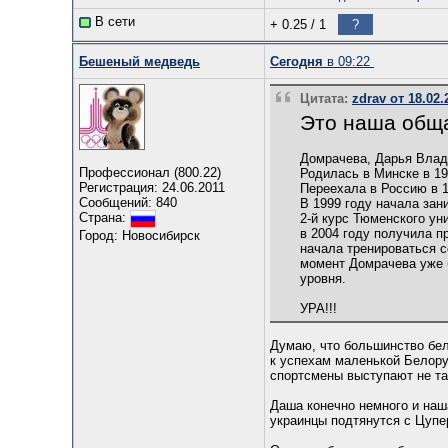
В сети
+ 0.25
/
1
?
Бешеный медведь
Сегодня
в 09:22
Цитата:
zdrav от 18.02.
Это наша обща
Домрачева, Дарья Вла
Профессионал (800.22)
Родилась в Минске в 19
Регистрация: 24.06.2011
Переехала в Россию в 
Сообщений: 840
В 1999 году начала зан
Страна:
2-й курс Тюменского ун
в 2004 году получила п
Город: Новосибирск
начала тренироваться с
момент Домрачева уже 
уровня.
УРА!!!
Думаю, что большинство бело
к успехам маленькой Белору
спортсмены выступают не та
Даша конечно немного и наша
украинцы подтянутся с Цупе