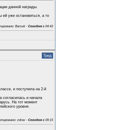
ации данной награды.
 ей уже остановиться, а то
ировано: Barsuk -
Сегодня
в 04:42
Тред
лассе, и поступила на 2-й
а согласилась и начала
арусь. На тот момент
пейского уровня.
тировано: zdrav -
Сегодня
в 09:15