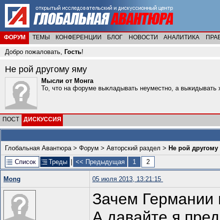
ФОРУМ
ТЕМЫ
КОНФЕРЕНЦИИ
БЛОГ
НОВОСТИ
АНАЛИТИКА
ПРА
Добро пожаловать,
Гость
!
Не рой другому яму
Мысли от Монга
То, что на форуме выкладывать неуместно, а выкидывать 
ПОСТ
ДИСКУССИЯ
Глобальная Авантюра
>
Форум
>
Авторский раздел
>
Не рой другому
Список
Треды
|
<< Предыдущая
1
2
Mong
05 июля 2013, 13:21:15
Зачем Германии и
А давайте я пре