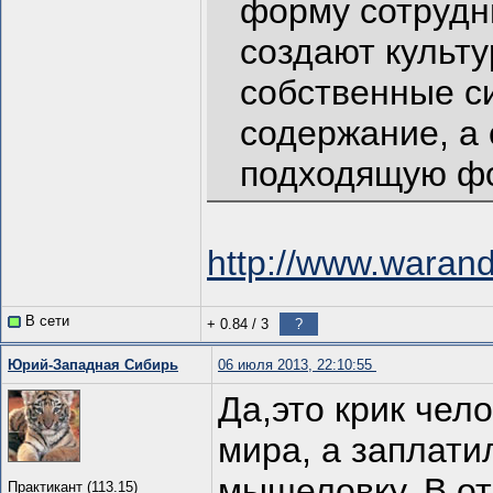
форму сотрудни
создают культу
собственные с
содержание, а
подходящую ф
http://www.waran
В сети
+ 0.84
/
3
?
Юрий-Западная Сибирь
06 июля 2013, 22:10:55
Да,это крик чел
мира, а заплати
мышеловку. В о
Практикант (113.15)