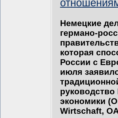
отношениям
Немецкие де
германо-рос
правительств
которая спо
России с Евр
июля заявило
традиционно
руководство 
экономики (O
Wirtschaft, O