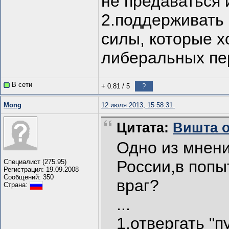
не предаваться 
2.поддерживать 
силы, которые х
либеральных пе
В сети
+ 0.81
/
5
?
Mong
12 июля 2013, 15:58:31
Цитата:
Вишта от
Одно из мнени
России,в попы
Специалист (275.95)
Регистрация: 19.09.2008
Сообщений: 350
враг?
Страна:
...
1.отвергать "п