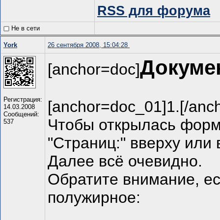
RSS для форума
Не в сети
York
26 сентября 2008, 15:04:28
Докуме
[anchor=doc]
Регистрация:
[anchor=doc_01]1.[/anc
14.03.2008
Сообщений:
Чтобы открылась форм
537
"Страниц:" вверху или
Далее всё очевидно.
Обратите внимание, ес
полужирное: