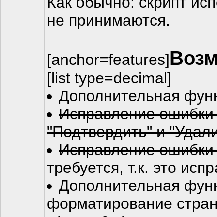
Как обычно: скрипт исп
не принимаются.
Возм
[anchor=features]
[list type=decimal]
Дополнительная функ
Исправление ошибки
"Подтвердить" и "Удали
Исправление ошибки 
требуется, т.к. это ис
Дополнительная функ
форматирование страни