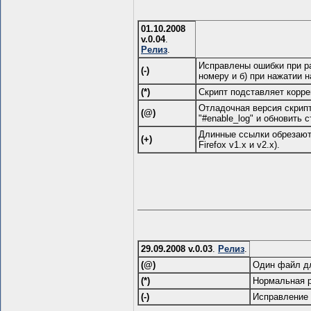
01.10.2008
v.0.04
.
Релиз
.
Исправлены ошибки при ра
(-)
номеру и б) при нажатии 
(*)
Скрипт подставляет корре
Отладочная версия скрипт
(@)
"#enable_log" и обновить с
Длинные ссылки обрезаютс
(+)
Firefox v1.x и v2.x).
29.09.2008 v.0.03
.
Релиз
.
(@)
Один файл дл
(*)
Нормальная р
(-)
Исправление 