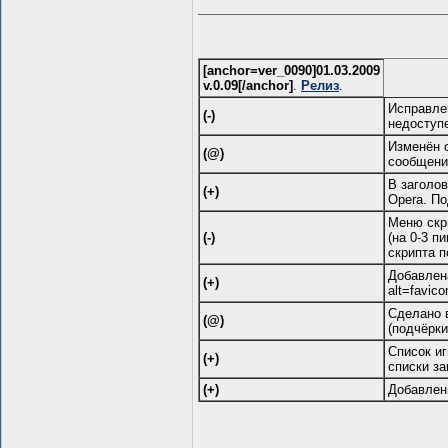
[anchor=ver_0090]01.03.2009
v.0.09[/anchor]
.
Релиз
.
Исправле
(-)
недоступе
Изменён 
(@)
сообщени
В заголо
(+)
Opera. П
Меню скри
(-)
(на 0-3 п
скрипта п
Добавлена
(+)
alt=favico
Сделано 
(@)
(подчёрки
Список иг
(+)
списки з
(+)
Добавлены