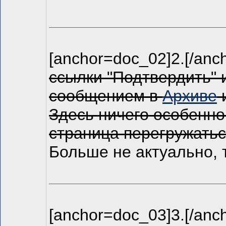
[anchor=doc_02]2.[/anc
ссылки "Подтвердить" 
сообщением в
Архиве
Здесь ничего особенног
страница перегружаться
Больше не актуально, 
[anchor=doc_03]3.[/an