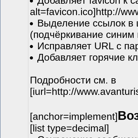
Добавляет favicon к с
alt=favicon.ico]http://ww
Выделение ссылок в ц
(подчёркивание синим 
Исправляет URL с па
Добавляет горячие к
Подробности см. в
[iurl=http://www.avantur
Во
[anchor=implement]
[list type=decimal]