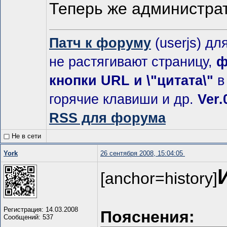
Теперь же администрат
Патч к форуму
(userjs) дл
не растягивают страницу,
ф
кнопки URL и \"цитата\"
в
горячие клавиши и др.
Ver.
RSS для форума
Не в сети
York
26 сентября 2008, 15:04:05
[anchor=history]
Регистрация: 14.03.2008
Пояснения:
Сообщений: 537