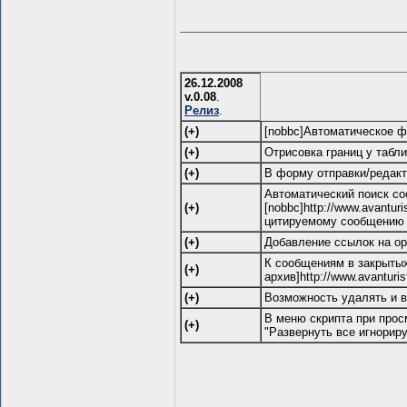
26.12.2008
v.0.08
.
Релиз
.
(+)
[nobbc]Автоматическое форм
(+)
Отрисовка границ у табл
(+)
В форму отправки/редакт
Автоматический поиск со
(+)
[nobbc]http://www.avanturis
цитируемому сообщению и
(+)
Добавление ссылок на ор
К сообщениям в закрытых
(+)
архив]http://www.avanturi
(+)
Возможность удалять и в
В меню скрипта при прос
(+)
"Развернуть все игнорир