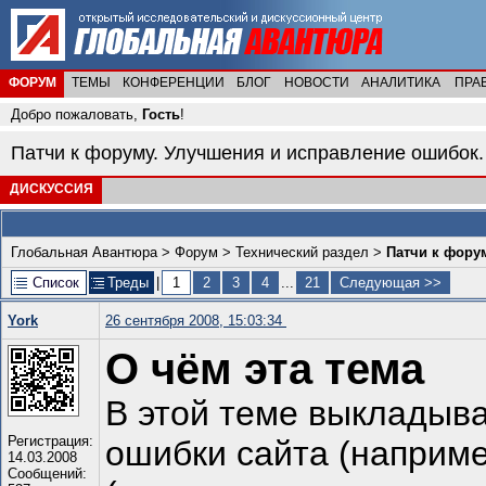
ФОРУМ
ТЕМЫ
КОНФЕРЕНЦИИ
БЛОГ
НОВОСТИ
АНАЛИТИКА
ПРА
Добро пожаловать,
Гость
!
Патчи к форуму. Улучшения и исправление ошибок. v
ДИСКУССИЯ
Глобальная Авантюра
>
Форум
>
Технический раздел
>
Патчи к форум
Список
Треды
|
1
2
3
4
...
21
Следующая >>
York
26 сентября 2008, 15:03:34
О чём эта тема
В этой теме выкладыва
Регистрация:
ошибки сайта (наприм
14.03.2008
Сообщений: