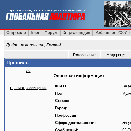
О проекте
Блог
Форум
Энциклопедия
Избранное 2007-
Добро пожаловать,
Гость
!
Голосование
Модерация
Профиль
xsl
Основная информация
Ф.И.О.:
Не у
Просмотр сообщений
Пол:
Муж
Страна:
Город:
Профессия:
Сфера деятельности:
Не у
Сообщений:
62 (0