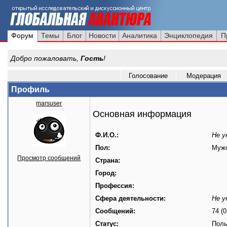
Форум
Темы
Блог
Новости
Аналитика
Энциклопедия
П
Добро пожаловать,
Гость
!
Голосование
Модерация
Профиль
marsuser
Основная информация
Ф.И.О.:
Не у
Пол:
Муж
Просмотр сообщений
Страна:
Город:
Профессия:
Сфера деятельности:
Не у
Сообщений:
74 (0
Статус:
Поль