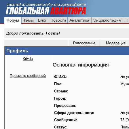
Форум
Темы
Блог
Новости
Аналитика
Энциклопедия
П
Добро пожаловать,
Гость
!
Голосование
Модерация
Профиль
Krivda
Основная информация
Просмотр сообщений
Ф.И.О.:
Не у
Пол:
Муж
Страна:
Город:
Профессия:
Сфера деятельности:
Не у
Сообщений:
73 (0
Статус:
Поль