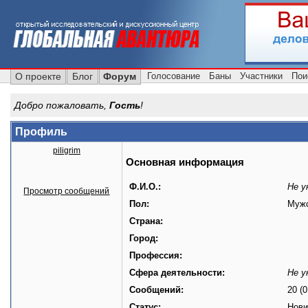
О проекте
Блог
Форум
Голосование
Баны
Участники
Пои
Добро пожаловать,
Гость
!
Профиль
piligrim
Основная информация
Ф.И.О.:
Не у
Просмотр сообщений
Пол:
Муж
Страна:
Город:
Профессия:
Сфера деятельности:
Не у
Сообщений:
20 (0
Статус:
Нови