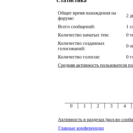
Статистика
Общее время нахождения на
2 д
форуме:
Всего сообщений:
1 
Количество начатых тем:
0 т
Количество созданных
0 о
голосований:
Количество голосов:
0 г
Средняя активность пользователя по
0
1
2
3
4
Активность в разделах (кол-во сооб
Главные конференции