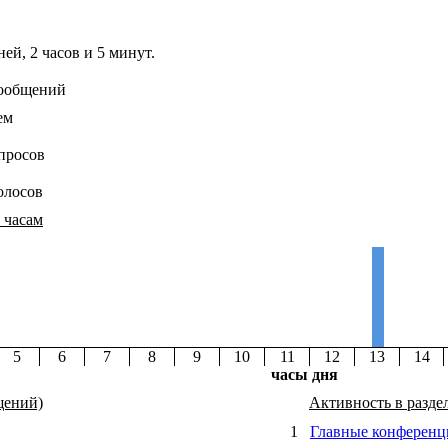
ней, 2 часов и 5 минут.
сообщений
ем
просов
олосов
 часам
5
6
7
8
9
10
11
12
13
14
часы дня
щений)
Активность в разде
1
Главные конференц