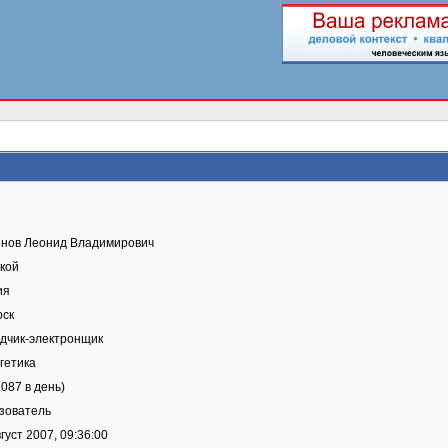
нов Леонид Владимирович
кой
ия
рск
дчик-электронщик
гетика
.087 в день)
зователь
густ 2007, 09:36:00