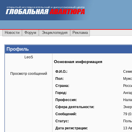
Новости
Форум
Энциклопедия
Реклама
Профиль
LeoS
Основная информация
Ф.И.О.:
Семе
Просмотр сообщений
Пол:
Мужс
Страна:
Росс
Город:
Анга
Профессия:
Нала
Сфера деятельности:
Энер
Сообщений:
79 (0
Статус:
Поль
Дата регистрации:
13 Ав