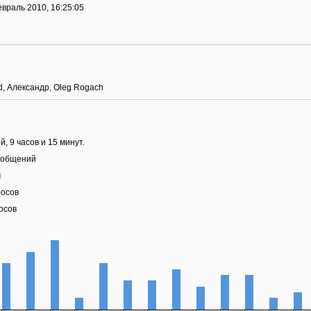
евраль 2010, 16:25:05
d
,
Александр
,
Oleg Rogach
й, 9 часов и 15 минут.
ообщений
м
росов
осов