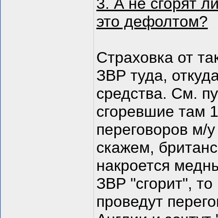
3. А не сгорят л
это дефолтом?
Страховка от та
ЗВР туда, отку
средства. См. п
сгоревшие там 1
переговоров м/
скажем, британс
накроется медны
ЗВР "сгорит", т
проведут перег