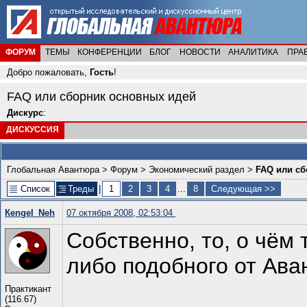
ФОРУМ
ТЕМЫ
КОНФЕРЕНЦИИ
БЛОГ
НОВОСТИ
АНАЛИТИКА
ПРА
Добро пожаловать,
Гость
!
FAQ или сборник основных идей
Дискурс
:
ДИСКУССИЯ
Глобальная Авантюра
>
Форум
>
Экономический раздел
>
FAQ или сб
Список
Треды
|
1
2
3
4
...
8
Следующая >>
Кengel_Neh
07 октября 2008, 02:53:04
Собственно, то, о чём
либо подобного от Ава
Практикант
(116.67)