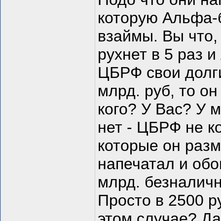
которую Альфа-б
взаймы. Вы что,
рухнет в 5 раз 
ЦБРФ свои долги 
млрд. руб, то он
кого? У Вас? У 
нет - ЦБРФ не к
которые он раз
напечатал и обо
млрд. безналичн
Просто в 2500 р
этом случае? Д