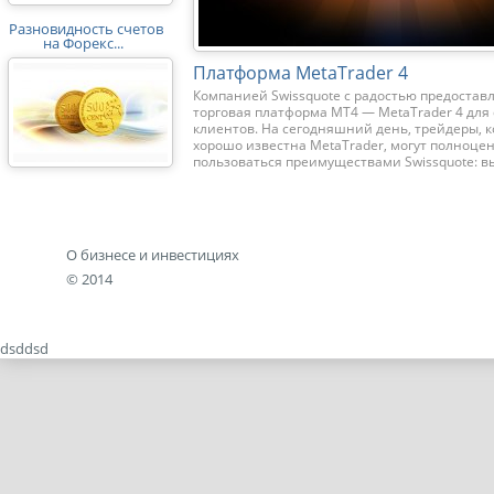
Разновидность счетов
на Форекс...
Платформа MetaTrader 4
Компанией Swissquote с радостью предостав
торговая платформа МТ4 — MetaTrader 4 для
клиентов. На сегодняшний день, трейдеры, 
хорошо известна MetaTrader, могут полноце
пользоваться преимуществами Swissquote: в
ликвид...
О бизнесе и инвестициях
© 2014
dsddsd