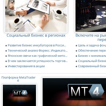
Социальный бизнес в регионах
Включите на ры
пер
●
Развитие бизнес инкубаторов в Росси...
●
Цель и задача фон
●
Технический анализ Форекс. Индикато...
●
Обеспечение перер
●
Японские свечи как графический мето...
●
Бизнес с минима
●
В чем заключается успешность торгов...
●
Социальный бизне
●
Инвестирования в акции
●
Современный бизн
Платформа MetaTrader
4