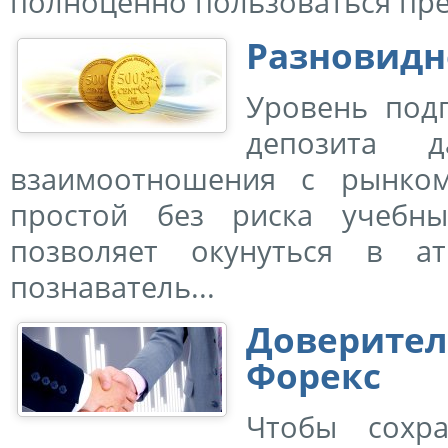
полноценно пользоваться пре
Разновидн
Уровень под
депозита д
взаимоотношения с рынком
простой без риска учебн
позволяет окунуться в а
познаватель...
Доверите
Форекс
Чтобы сохр