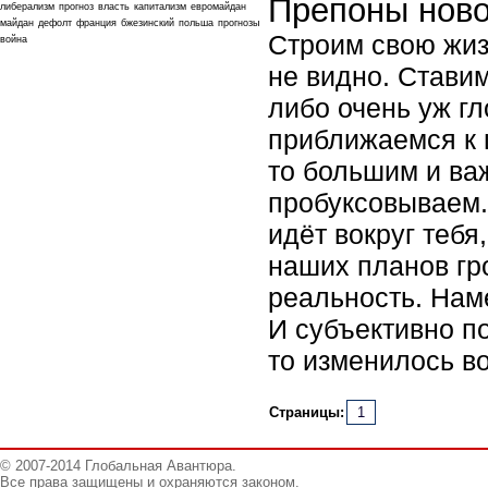
Препоны ново
либерализм
прогноз
власть
капитализм
евромайдан
майдан
дефолт
франция
бжезинский
польша
прогнозы
Строим свою жизн
война
не видно. Стави
либо очень уж гл
приближаемся к 
то большим и важ
пробуксовываем. 
идёт вокруг тебя
наших планов гр
реальность. Наме
И субъективно по
то изменилось во
Страницы:
1
© 2007-2014 Глобальная Авантюра.
Все права защищены и охраняются законом.