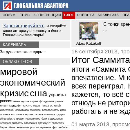
ФОРУМ
ТЕМЫ
КОНФЕРЕНЦИИ
БЛОГ
НОВОСТИ
АНАЛИТИКА
ПРА
С точки зре
Зарегистрируйтесь
, и создайте
...
свою авторскую колонку в блоге
Глобальной Авантюры!
ALex KuLakoff
КАЛЕНДАРЬ
16 сентября 2013, про
Загружается календарь...
Итог Саммита
ОБЛАКО ТЕГОВ
итоги «Саммита 
мировой
впечатление. Мно
экономический
всех переиграл. 
кризис
сша
кажется, то всё 
украина
россия
отнюдь не ритор
нато
путин
сирия
фондовый рынок
ливия
каддафи
кризис
нефть
литва
ес
китай
работать и не жд
инвестиции
олимпиада
финансы
безопасность
иран
эстония
восточная европа
латвия
политика
турция
elitetrader.ru
греция
геополитика
банк
социальная
01 марта 2013, просмо
несправедливость
оппозиция
президент
евросоюз
барак обама
экономика россии
германия
фрс
выборы