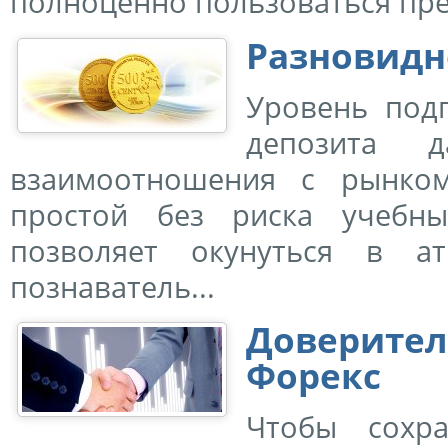
полноценно пользоваться пре
Разновидн
Уровень под
депозита д
взаимоотношения с рынком
простой без риска учебн
позволяет окунуться в а
познаватель...
Доверите
Форекс
Чтобы сохр