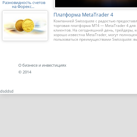
Разновидность счетов
на Форекс...
Платформа MetaTrader 4
Компанией Swissquote с радостью предостав
торговая платформа МТ4 — MetaTrader 4 для
клиентов. На сегодняшний день, трейдеры, 
хорошо известна MetaTrader, могут полноце
пользоваться преимуществами Swissquote: в
ликвид...
О бизнесе и инвестициях
© 2014
dsddsd